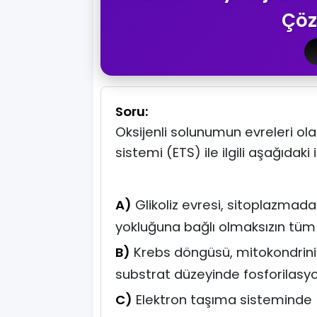
Çöz
Soru:
Oksijenli solunumun evreleri ol
sistemi (ETS) ile ilgili aşağıdak
A)
Glikoliz evresi, sitoplazmada
yokluğuna bağlı olmaksızın tüm
B)
Krebs döngüsü, mitokondrini
substrat düzeyinde fosforilasyo
C)
Elektron taşıma sisteminde 