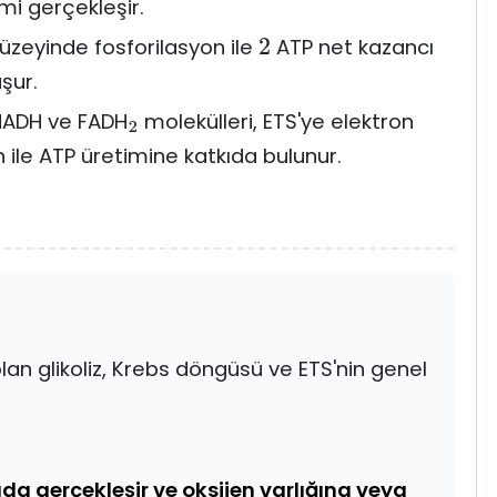
mi gerçekleşir.
üzeyinde fosforilasyon ile
ATP net kazancı
2
şur.
NADH ve FADH
molekülleri, ETS'ye elektron
2
n ile ATP üretimine katkıda bulunur.
lan glikoliz, Krebs döngüsü ve ETS'nin genel
ada gerçekleşir ve oksijen varlığına veya