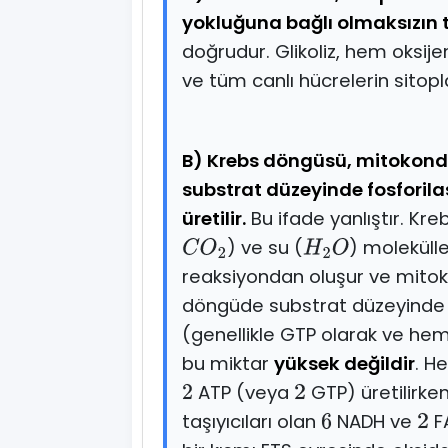
yokluğuna bağlı olmaksızın 
doğrudur. Glikoliz, hem oksije
ve tüm canlı hücrelerin sitop
B) Krebs döngüsü, mitokondr
substrat düzeyinde fosforil
üretilir.
Bu ifade yanlıştır. Kr
) ve su (
) molekülle
C
O
2
H
2
O
reaksiyondan oluşur ve mitok
döngüde substrat düzeyinde f
(genellikle GTP olarak ve he
bu miktar
yüksek değildir
. H
ATP (veya
GTP) üretilirken
2
2
taşıyıcıları olan
NADH ve
F
6
2