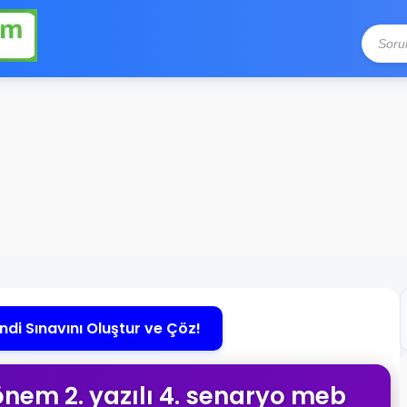
ndi Sınavını Oluştur ve Çöz!
. dönem 2. yazılı 4. senaryo meb