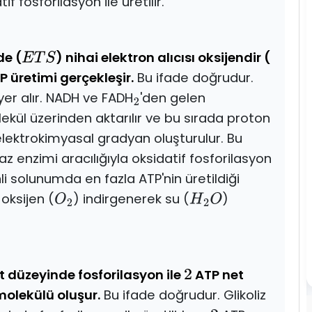
f fosforilasyon ile üretilir.
de (
) nihai elektron alıcısı oksijendir (
E
T
S
P üretimi gerçekleşir.
Bu ifade doğrudur.
yer alır. NADH ve FADH
'den gelen
2
olekül üzerinden aktarılır ve bu sırada proton
lektrokimyasal gradyan oluşturulur. Bu
z enzimi aracılığıyla oksidatif fosforilasyon
enli solunumda en fazla ATP'nin üretildiği
 oksijen (
) indirgenerek su (
)
O
2
H
2
O
t düzeyinde fosforilasyon ile
ATP net
2
olekülü oluşur.
Bu ifade doğrudur. Glikoliz