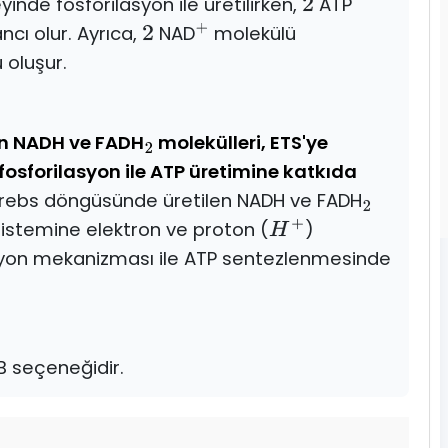
inde fosforilasyon ile üretilirken,
ATP
2
cı olur. Ayrıca,
NAD
molekülü
2
+
oluşur.
en NADH ve FADH
molekülleri, ETS'ye
2
fosforilasyon ile ATP üretimine katkıda
Krebs döngüsünde üretilen NADH ve FADH
2
sistemine elektron ve proton (
)
H
+
lasyon mekanizması ile ATP sentezlenmesinde
B seçeneğidir.