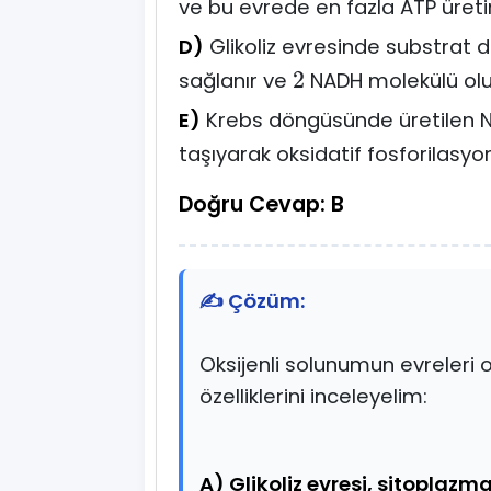
ve bu evrede en fazla ATP üreti
D)
Glikoliz evresinde substrat d
sağlanır ve
NADH molekülü olu
2
E)
Krebs döngüsünde üretilen 
taşıyarak oksidatif fosforilasyo
Doğru Cevap: B
✍️ Çözüm:
Oksijenli solunumun evreleri o
özelliklerini inceleyelim:
A) Glikoliz evresi, sitoplazm