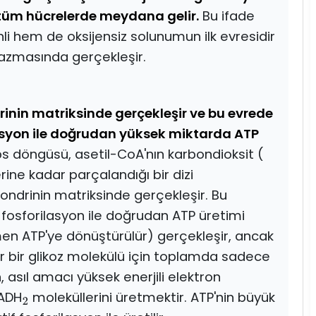
tüm hücrelerde meydana gelir.
Bu ifade
nli hem de oksijensiz solunumun ilk evresidir
lazmasında gerçekleşir.
inin matriksinde gerçekleşir ve bu evrede
asyon ile doğrudan yüksek miktarda ATP
ebs döngüsü, asetil-CoA'nın karbondioksit (
rine kadar parçalandığı bir dizi
ondrinin matriksinde gerçekleşir. Bu
osforilasyon ile doğrudan ATP üretimi
men ATP'ye dönüştürülür) gerçekleşir, ancak
er bir glikoz molekülü için toplamda sadece
, asıl amacı yüksek enerjili elektron
ADH
moleküllerini üretmektir. ATP'nin büyük
2