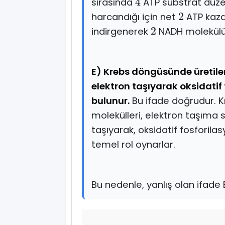
sırasında
ATP substrat düzey
4
harcandığı için net
ATP kazan
2
indirgenerek
NADH molekülü 
2
E) Krebs döngüsünde üretil
elektron taşıyarak oksidatif 
bulunur.
Bu ifade doğrudur. 
molekülleri, elektron taşıma 
taşıyarak, oksidatif fosfori
temel rol oynarlar.
Bu nedenle, yanlış olan ifade 