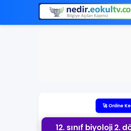
🚀 Online Ke
12. sınıf biyoloji 2