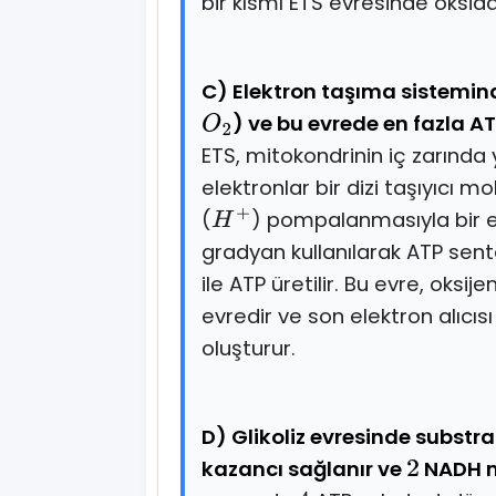
bir kısmı ETS evresinde oksidati
C) Elektron taşıma sistemin
) ve bu evrede en fazla AT
O
2
ETS, mitokondrinin iç zarında 
elektronlar bir dizi taşıyıcı m
(
) pompalanmasıyla bir e
H
+
gradyan kullanılarak ATP senta
ile ATP üretilir. Bu evre, oksij
evredir ve son elektron alıcısı
oluşturur.
D) Glikoliz evresinde substra
kazancı sağlanır ve
NADH m
2