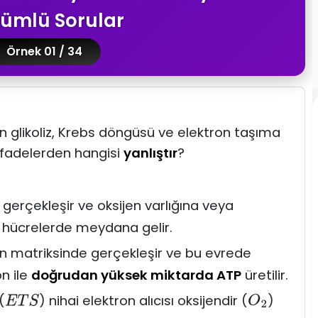
ümlü Sorular
Örnek 01 / 34
an glikoliz, Krebs döngüsü ve elektron taşıma
i ifadelerden hangisi
yanlıştır
?
 gerçekleşir ve oksijen varlığına veya
 hücrelerde meydana gelir.
n matriksinde gerçekleşir ve bu evrede
n ile
doğrudan yüksek miktarda ATP
üretilir.
(
) nihai elektron alıcısı oksijendir (
)
E
T
S
O
2