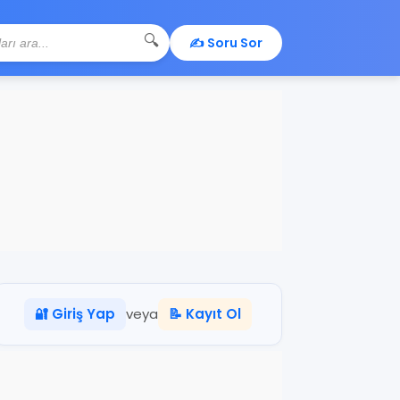
🔍
✍️ Soru Sor
🔐 Giriş Yap
veya
📝 Kayıt Ol