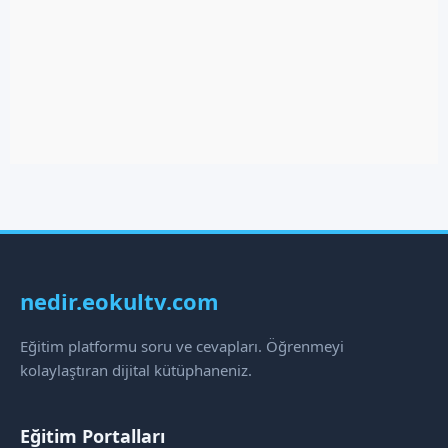
nedir.eokultv.com
Eğitim platformu soru ve cevapları. Öğrenmeyi
kolaylaştıran dijital kütüphaneniz.
Eğitim Portalları