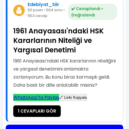
Edebiyat_Siir
✔️ Cevaplandı •
50 puan • 564 soru •
Doğrulandı
553 cevap
1961 Anayasası'ndaki HSK
Kararlarının Niteliği ve
Yargısal Denetimi
1961 Anayasası'ndaki HSK kararlarının niteliğini
ve yargısal denetimini anlamakta
zorlanıyorum. Bu konu biraz karmaşık geldi.
Daha basit bir dille anlatabilir misiniz?
WhatsApp'ta Paylaş
🔗 Linki Kopyala
1 CEVAPLARI GÖR