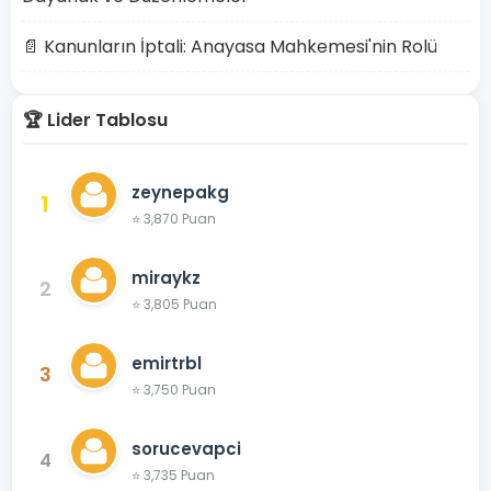
📄 Kanunların İptali: Anayasa Mahkemesi'nin Rolü
🏆 Lider Tablosu
zeynepakg
1
⭐ 3,870 Puan
miraykz
2
⭐ 3,805 Puan
emirtrbl
3
⭐ 3,750 Puan
sorucevapci
4
⭐ 3,735 Puan