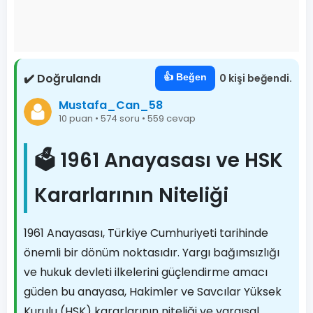
✔️ Doğrulandı
👍 Beğen
0 kişi beğendi.
Mustafa_Can_58
10 puan • 574 soru • 559 cevap
🗳️ 1961 Anayasası ve HSK
Kararlarının Niteliği
1961 Anayasası, Türkiye Cumhuriyeti tarihinde
önemli bir dönüm noktasıdır. Yargı bağımsızlığı
ve hukuk devleti ilkelerini güçlendirme amacı
güden bu anayasa, Hakimler ve Savcılar Yüksek
Kurulu (HSK) kararlarının niteliği ve yargısal