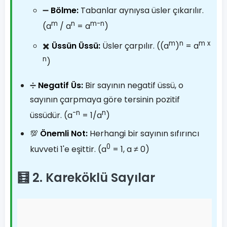
➖
Bölme:
Tabanlar aynıysa üsler çıkarılır.
m
n
m-n
(a
/ a
= a
)
m
n
m x
✖️
Üssün Üssü:
Üsler çarpılır. ((a
)
= a
n
)
➗
Negatif Üs:
Bir sayının negatif üssü, o
sayının çarpmaya göre tersinin pozitif
-n
n
üssüdür. (a
= 1/a
)
💯
Önemli Not:
Herhangi bir sayının sıfırıncı
0
kuvveti 1'e eşittir. (a
= 1, a ≠ 0)
🧮 2. Kareköklü Sayılar