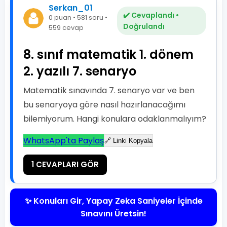
Serkan_01
✔️ Cevaplandı •
0 puan • 581 soru •
Doğrulandı
559 cevap
8. sınıf matematik 1. dönem
2. yazılı 7. senaryo
Matematik sınavında 7. senaryo var ve ben
bu senaryoya göre nasıl hazırlanacağımı
bilemiyorum. Hangi konulara odaklanmalıyım?
WhatsApp'ta Paylaş
🔗 Linki Kopyala
1 CEVAPLARI GÖR
✨ Konuları Gir, Yapay Zeka Saniyeler İçinde
Sınavını Üretsin!