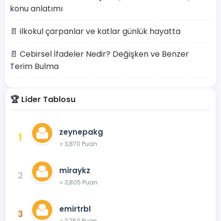
konu anlatımı
📄 ilkokul çarpanlar ve katlar günlük hayatta
📄 Cebirsel İfadeler Nedir? Değişken ve Benzer
Terim Bulma
🏆 Lider Tablosu
zeynepakg
1
⭐ 3,870 Puan
miraykz
2
⭐ 3,805 Puan
emirtrbl
3
⭐ 3,750 Puan