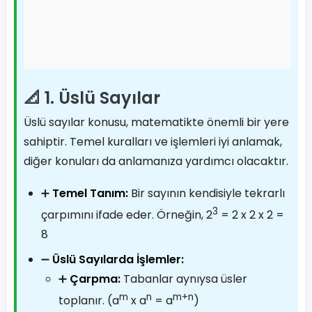
📐 1. Üslü Sayılar
Üslü sayılar konusu, matematikte önemli bir yere
sahiptir. Temel kuralları ve işlemleri iyi anlamak,
diğer konuları da anlamanıza yardımcı olacaktır.
➕
Temel Tanım:
Bir sayının kendisiyle tekrarlı
3
çarpımını ifade eder. Örneğin, 2
= 2 x 2 x 2 =
8
➖
Üslü Sayılarda İşlemler:
➕
Çarpma:
Tabanlar aynıysa üsler
m
n
m+n
toplanır. (a
x a
= a
)