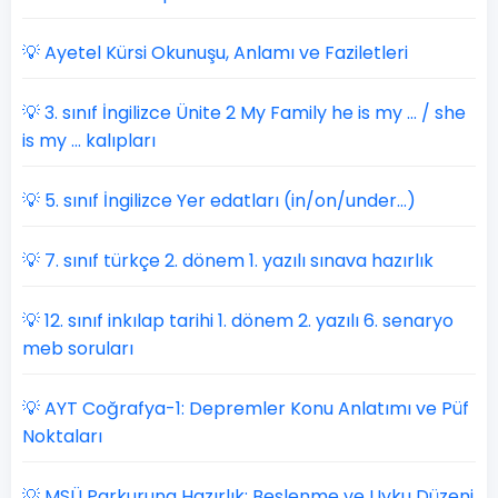
💡 Ayetel Kürsi Okunuşu, Anlamı ve Faziletleri
💡 3. sınıf İngilizce Ünite 2 My Family he is my ... / she
is my ... kalıpları
💡 5. sınıf İngilizce Yer edatları (in/on/under...)
💡 7. sınıf türkçe 2. dönem 1. yazılı sınava hazırlık
💡 12. sınıf inkılap tarihi 1. dönem 2. yazılı 6. senaryo
meb soruları
💡 AYT Coğrafya-1: Depremler Konu Anlatımı ve Püf
Noktaları
💡 MSÜ Parkuruna Hazırlık: Beslenme ve Uyku Düzeni