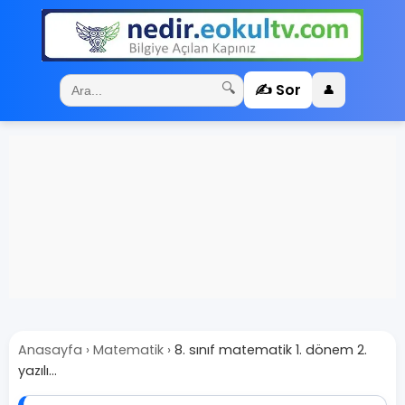
✍️ Sor
🔍
👤
Anasayfa
›
Matematik
›
8. sınıf matematik 1. dönem 2.
yazılı...