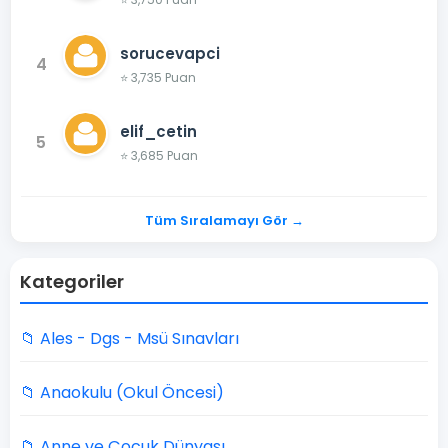
sorucevapci
4
⭐ 3,735 Puan
elif_cetin
5
⭐ 3,685 Puan
Tüm Sıralamayı Gör →
Kategoriler
📁 Ales - Dgs - Msü Sınavları
📁 Anaokulu (Okul Öncesi)
📁 Anne ve Çocuk Dünyası