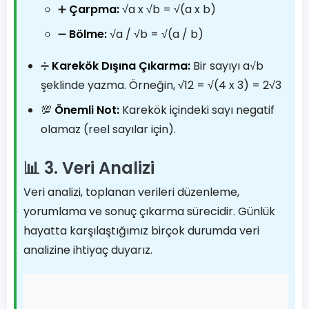
➕
Çarpma:
√a x √b = √(a x b)
➖
Bölme:
√a / √b = √(a / b)
➗
Karekök Dışına Çıkarma:
Bir sayıyı a√b
şeklinde yazma. Örneğin, √12 = √(4 x 3) = 2√3
💯
Önemli Not:
Karekök içindeki sayı negatif
olamaz (reel sayılar için).
📊 3. Veri Analizi
Veri analizi, toplanan verileri düzenleme,
yorumlama ve sonuç çıkarma sürecidir. Günlük
hayatta karşılaştığımız birçok durumda veri
analizine ihtiyaç duyarız.