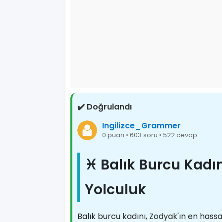
✔️ Doğrulandı
Ingilizce_Grammer
0 puan • 603 soru • 522 cevap
♓ Balık Burcu Kadın
Yolculuk
Balık burcu kadını, Zodyak'ın en hassa