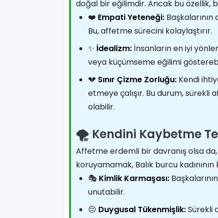
doğal bir eğilimdir. Ancak bu özellik, 
❤️
Empati Yeteneği:
Başkalarının a
Bu, affetme sürecini kolaylaştırır.
✨
İdealizm:
İnsanların en iyi yönl
veya küçümseme eğilimi gösterebil
💔
Sınır Çizme Zorluğu:
Kendi ihti
etmeye çalışır. Bu durum, sürekli
olabilir.
🌪️ Kendini Kaybetme Te
Affetme erdemli bir davranış olsa da, 
koruyamamak, Balık burcu kadınının k
🎭
Kimlik Karmaşası:
Başkalarının 
unutabilir.
😔
Duygusal Tükenmişlik:
Sürekli 