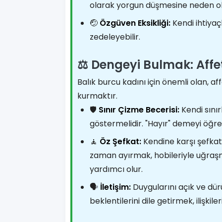
olarak yorgun düşmesine neden ola
🤕
Özgüven Eksikliği:
Kendi ihtiyaç
zedeleyebilir.
⚖️ Dengeyi Bulmak: Aff
Balık burcu kadını için önemli olan, a
kurmaktır.
🛡️
Sınır Çizme Becerisi:
Kendi sınır
göstermelidir. "Hayır" demeyi öğre
🧘
Öz Şefkat:
Kendine karşı şefkatl
zaman ayırmak, hobileriyle uğraş
yardımcı olur.
🗣️
İletişim:
Duygularını açık ve dürüs
beklentilerini dile getirmek, ilişki