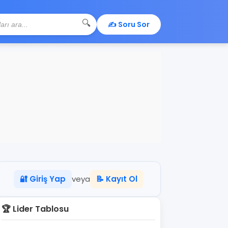
🔍
✍️ Soru Sor
🔐 Giriş Yap
veya
📝 Kayıt Ol
🏆 Lider Tablosu