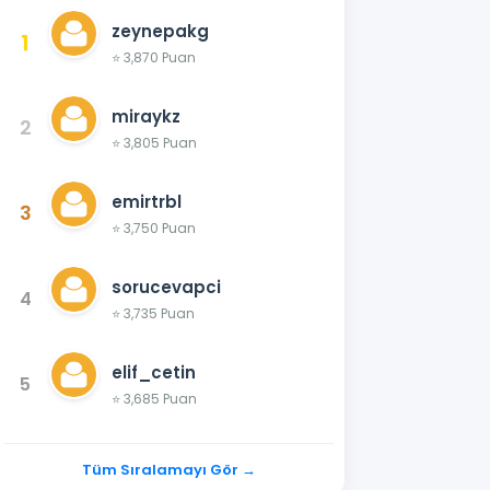
zeynepakg
1
⭐ 3,870 Puan
miraykz
2
⭐ 3,805 Puan
emirtrbl
3
⭐ 3,750 Puan
sorucevapci
4
⭐ 3,735 Puan
elif_cetin
5
⭐ 3,685 Puan
Tüm Sıralamayı Gör →