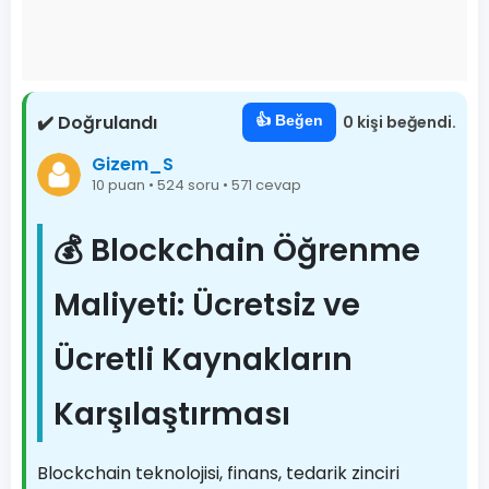
✔️ Doğrulandı
👍 Beğen
0 kişi beğendi.
Gizem_S
10 puan • 524 soru • 571 cevap
💰 Blockchain Öğrenme
Maliyeti: Ücretsiz ve
Ücretli Kaynakların
Karşılaştırması
Blockchain teknolojisi, finans, tedarik zinciri