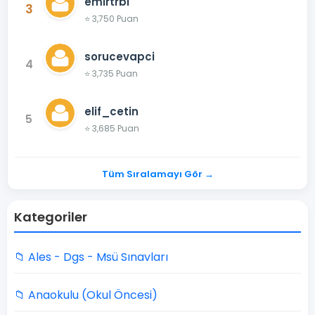
emirtrbl
3
⭐ 3,750 Puan
sorucevapci
4
⭐ 3,735 Puan
elif_cetin
5
⭐ 3,685 Puan
Tüm Sıralamayı Gör →
Kategoriler
📁 Ales - Dgs - Msü Sınavları
📁 Anaokulu (Okul Öncesi)