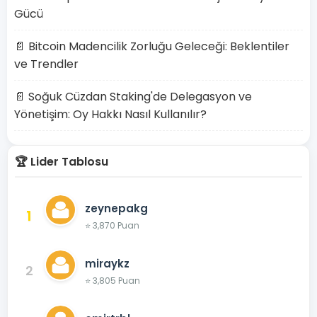
Gücü
📄 Bitcoin Madencilik Zorluğu Geleceği: Beklentiler
ve Trendler
📄 Soğuk Cüzdan Staking'de Delegasyon ve
Yönetişim: Oy Hakkı Nasıl Kullanılır?
🏆 Lider Tablosu
zeynepakg
1
⭐ 3,870 Puan
miraykz
2
⭐ 3,805 Puan