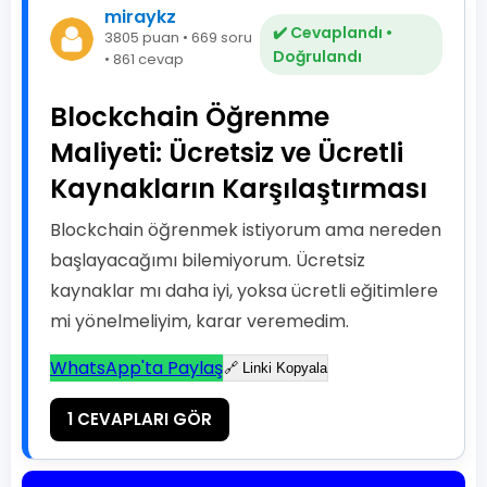
miraykz
✔️ Cevaplandı •
3805 puan • 669 soru
Doğrulandı
• 861 cevap
Blockchain Öğrenme
Maliyeti: Ücretsiz ve Ücretli
Kaynakların Karşılaştırması
Blockchain öğrenmek istiyorum ama nereden
başlayacağımı bilemiyorum. Ücretsiz
kaynaklar mı daha iyi, yoksa ücretli eğitimlere
mi yönelmeliyim, karar veremedim.
WhatsApp'ta Paylaş
🔗 Linki Kopyala
1 CEVAPLARI GÖR