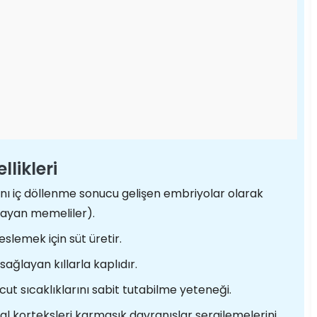
likleri
nı iç döllenme sonucu gelişen embriyolar olarak
tlayan memeliler).
eslemek için süt üretir.
 sağlayan kıllarla kaplıdır.
ut sıcaklıklarını sabit tutabilme yeteneği.
al korteksleri karmaşık davranışlar sergilemelerini