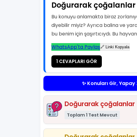
Doğurarak çoğalanlar 
Bu konuyu anlamakta biraz zorlanı
diyebilir miyiz? Ayrıca balina ve y
bu benim için şaşırtıcıydı. Bu hayva
WhatsApp'ta Paylaş
🔗 Linki Kopyala
1 CEVAPLARI GÖR
✨ Konuları Gir, Yapay 
Doğurarak çoğalanlar (
Toplam 1 Test Mevcut
Doğurarak çoğalanlar 