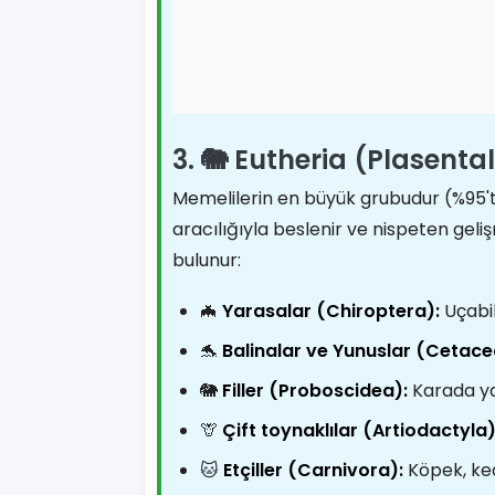
3. 🐘 Eutheria (Plasenta
Memelilerin en büyük grubudur (%95'
aracılığıyla beslenir ve nispeten geli
bulunur:
🦇
Yarasalar (Chiroptera):
Uçabil
🐬
Balinalar ve Yunuslar (Cetace
🐘
Filler (Proboscidea):
Karada ya
🦒
Çift toynaklılar (Artiodactyla)
🐱
Etçiller (Carnivora):
Köpek, kedi