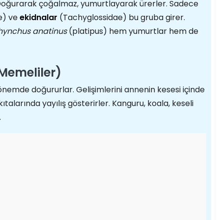
r. Doğurarak çoğalmaz, yumurtlayarak ürerler. Sadece
e) ve
ekidnalar
(Tachyglossidae) bu gruba girer.
hynchus anatinus
(platipus) hem yumurtlar hem de
 Memeliler)
nemde doğururlar. Gelişimlerini annenin kesesi içinde
alarında yayılış gösterirler. Kanguru, koala, keseli
.