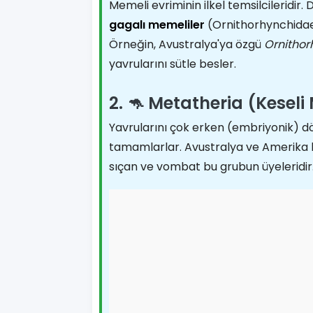
Memeli evriminin ilkel temsilcileridi
gagalı memeliler
(Ornithorhynchida
Örneğin, Avustralya'ya özgü
Ornithor
yavrularını sütle besler.
2. 🦘 Metatheria (Keseli
Yavrularını çok erken (embriyonik) dö
tamamlarlar. Avustralya ve Amerika kıt
sıçan ve vombat bu grubun üyeleridir