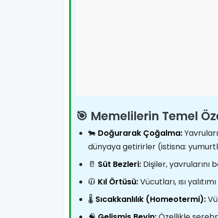
🎯 Memelilerin Temel Özel
🐄
Doğurarak Çoğalma:
Yavruları
dünyaya getirirler (istisna: yumur
🥛
Süt Bezleri:
Dişiler, yavrularını b
🧥
Kıl Örtüsü:
Vücutları, ısı yalıtımı
🌡️
Sıcakkanlılık (Homeotermi):
Vüc
🧠
Gelişmiş Beyin:
Özellikle serebr