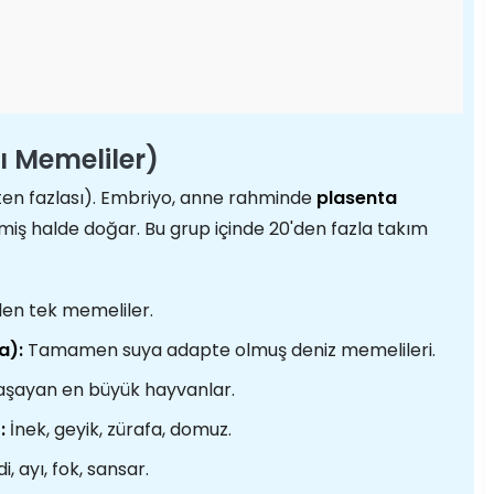
lı Memeliler)
ten fazlası). Embriyo, anne rahminde
plasenta
şmiş halde doğar. Bu grup içinde 20'den fazla takım
en tek memeliler.
a):
Tamamen suya adapte olmuş deniz memelileri.
şayan en büyük hayvanlar.
:
İnek, geyik, zürafa, domuz.
, ayı, fok, sansar.