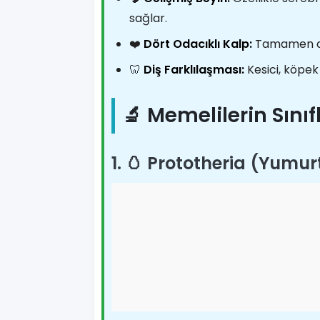
sağlar.
❤️
Dört Odacıklı Kalp:
Tamamen ayr
🦷
Diş Farklılaşması:
Kesici, köpek v
🔬 Memelilerin Sını
1. 🥚 Prototheria (Yumu