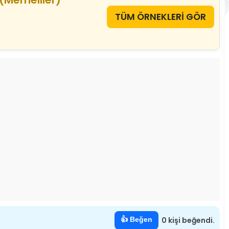
TÜM ÖRNEKLERİ GÖR
👍 Beğen
0 kişi beğendi.