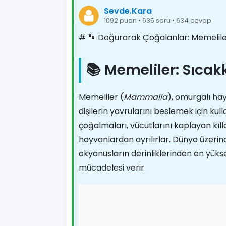
Sevde.Kara
1092 puan • 635 soru • 634 cevap
# 🐾 Doğurarak Çoğalanlar: Memeliler
📚 Memeliler: Sıca
Memeliler (
Mammalia
), omurgalı hay
dişilerin yavrularını beslemek için kul
çoğalmaları, vücutlarını kaplayan kıl
hayvanlardan ayrılırlar. Dünya üzerind
okyanusların derinliklerinden en yü
mücadelesi verir.