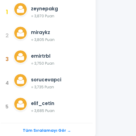
zeynepakg
1
⭐ 3,870 Puan
miraykz
2
⭐ 3,805 Puan
emirtrbl
3
⭐ 3,750 Puan
sorucevapci
4
⭐ 3,735 Puan
elif_cetin
5
⭐ 3,685 Puan
Tüm Sıralamayı Gör →