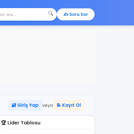
🔍
✍️ Soru Sor
🔐 Giriş Yap
veya
📝 Kayıt Ol
🏆 Lider Tablosu