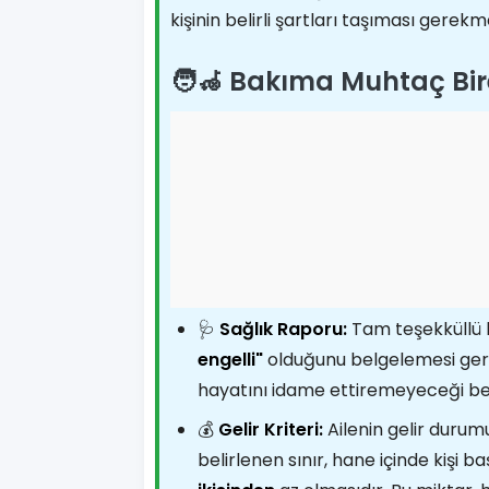
kişinin belirli şartları taşıması gerekm
🧑‍🦽 Bakıma Muhtaç Bi
🩺
Sağlık Raporu:
Tam teşekküllü b
engelli"
olduğunu belgelemesi ger
hayatını idame ettiremeyeceği beli
💰
Gelir Kriteri:
Ailenin gelir durumu, 
belirlenen sınır, hane içinde kişi 