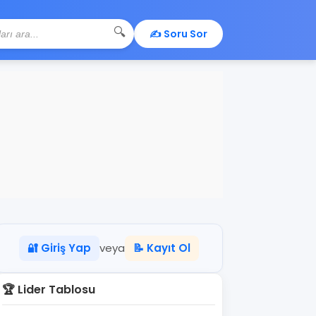
🔍
✍️ Soru Sor
🔐 Giriş Yap
veya
📝 Kayıt Ol
🏆 Lider Tablosu