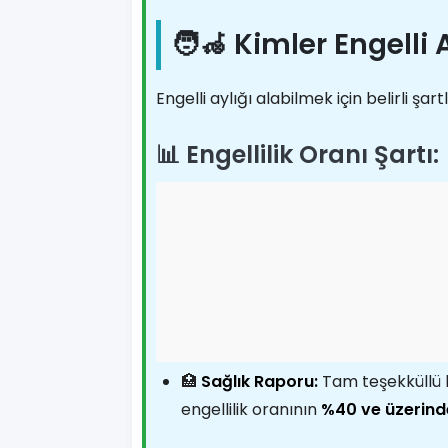
🧑‍🦽 Kimler Engelli 
Engelli aylığı alabilmek için belirli ş
📊 Engellilik Oranı Şartı:
🏥
Sağlık Raporu:
Tam teşekküllü b
engellilik oranının
%40 ve üzerind