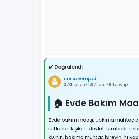
✔️ Doğrulandı
sorucevapci
3735 puan • 587 soru • 911 cevap
🏠 Evde Bakım Maaş
Evde bakım maaşı, bakıma muhtaç olan
üstlenen kişilere devlet tarafından s
kişinin, bakıma muhtaç bireyin ihtiyaç