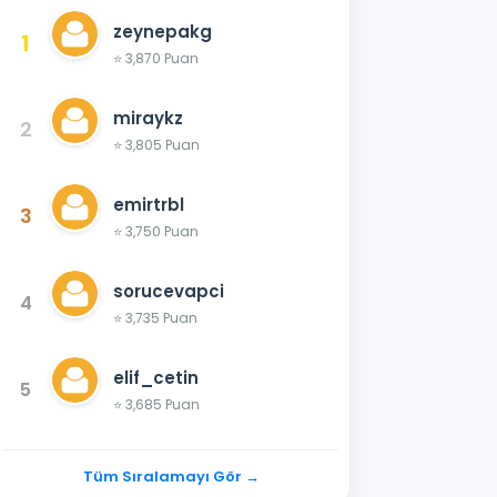
zeynepakg
1
⭐ 3,870 Puan
miraykz
2
⭐ 3,805 Puan
emirtrbl
3
⭐ 3,750 Puan
sorucevapci
4
⭐ 3,735 Puan
elif_cetin
5
⭐ 3,685 Puan
Tüm Sıralamayı Gör →