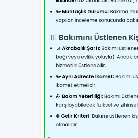
ikisinden
az olmasıdır. Bu miktar, h
🏡
Muhtaçlık Durumu:
Bakıma muht
yapılan inceleme sonucunda bakım
👩‍⚕️ Bakımını Üstlenen K
🤝
Akrabalık Şartı:
Bakımı üstlenen
bağı veya evlilik yoluyla). Ancak 
hizmetini üstlenebilir.
🏡
Aynı Adreste İkamet:
Bakımı üs
ikamet etmelidir.
💪
Bakım Yeterliliği:
Bakımı üstlene
karşılayabilecek fiziksel ve zihins
⛔
Gelir Kriteri:
Bakımı üstlenen kişi
olmalıdır.