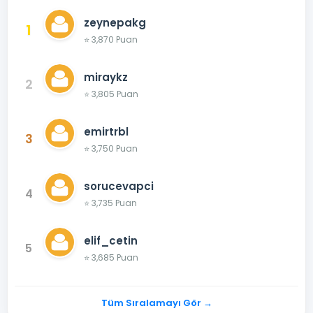
zeynepakg
1
⭐ 3,870 Puan
miraykz
2
⭐ 3,805 Puan
emirtrbl
3
⭐ 3,750 Puan
sorucevapci
4
⭐ 3,735 Puan
elif_cetin
5
⭐ 3,685 Puan
Tüm Sıralamayı Gör →