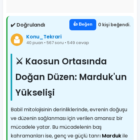
✔️ Doğrulandı
👍 Beğen
0 kişi beğendi.
Konu_Tekrari
40 puan • 567 soru • 549 cevap
⚔️ Kaosun Ortasında
Doğan Düzen: Marduk'un
Yükselişi
Babil mitolojisinin derinliklerinde, evrenin doğuşu
ve düzenin sağlanması için verilen amansız bir
mücadele yatar. Bu mücadelenin baş
kahramanları ise, genç ve güçlü tanrı
Marduk
ile