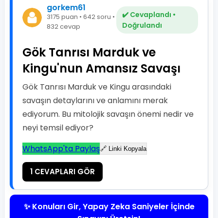
gorkem61
✔️ Cevaplandı •
3175 puan • 642 soru •
Doğrulandı
832 cevap
Gök Tanrısı Marduk ve
Kingu'nun Amansız Savaşı
Gök Tanrısı Marduk ve Kingu arasındaki
savaşın detaylarını ve anlamını merak
ediyorum. Bu mitolojik savaşın önemi nedir ve
neyi temsil ediyor?
WhatsApp'ta Paylaş
🔗 Linki Kopyala
1 CEVAPLARI GÖR
✨ Konuları Gir, Yapay Zeka Saniyeler İçinde