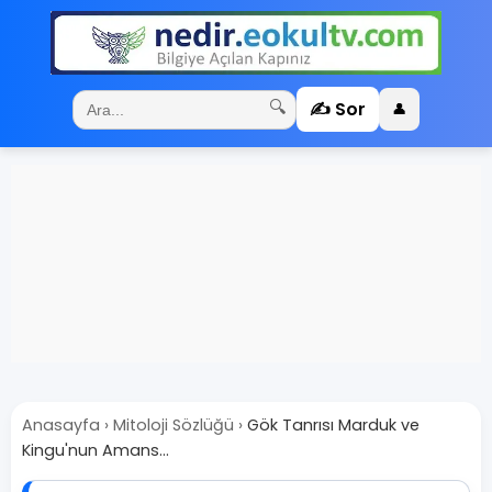
✍️ Sor
🔍
👤
Anasayfa
›
Mitoloji Sözlüğü
›
Gök Tanrısı Marduk ve
Kingu'nun Amans...