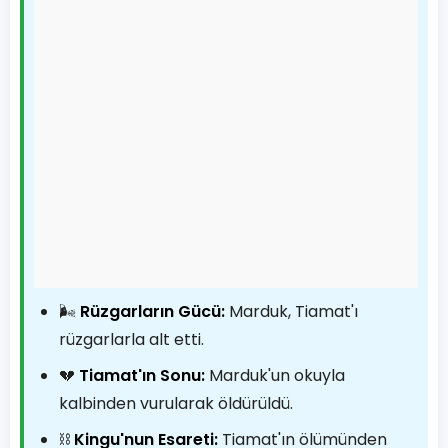
🌬️
Rüzgarların Gücü:
Marduk, Tiamat'ı
rüzgarlarla alt etti.
💔
Tiamat'ın Sonu:
Marduk'un okuyla
kalbinden vurularak öldürüldü.
⛓️
Kingu'nun Esareti:
Tiamat'ın ölümünden