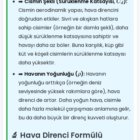
➡️
Cismin Şekli (Sürüklenme Katsayısı,
):
C
d
Cismin aerodinamik yapısı, hava direncini
doğrudan etkiler. Sivri ve akışkan hatlara
sahip cisimler (örneğin bir damla şekli), daha
düşük sürüklenme katsayısına sahiptir ve
havayı daha az böler. Buna karşılık, küp gibi
küt ve köşeli cisimlerin sürüklenme katsayısı
daha yüksektir.
➡️
Havanın Yoğunluğu (
):
Havanın
ρ
yoğunluğu arttıkça (örneğin deniz
seviyesinde yüksek rakımlara göre), hava
direnci de artar. Daha yoğun hava, cisimle
daha fazla molekül çarpışması anlamına gelir,
bu da daha büyük bir direnç kuvveti oluşturur.
🔬 Hava Direnci Formülü