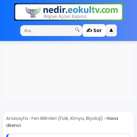
✍️ Sor
🔍
👤
Anasayfa
›
Fen Bilimleri (Fizik, Kimya, Biyoloji)
›
Hava
direnci