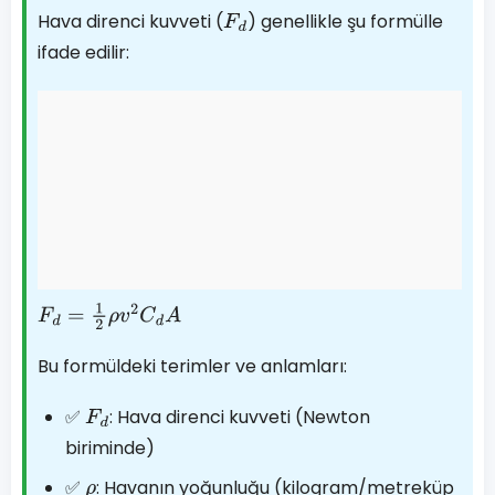
Hava direnci kuvveti (
) genellikle şu formülle
F
d
ifade edilir:
F
d
=
1
2
ρ
v
2
C
d
A
Bu formüldeki terimler ve anlamları:
✅
: Hava direnci kuvveti (Newton
F
d
biriminde)
✅
: Havanın yoğunluğu (kilogram/metreküp
ρ