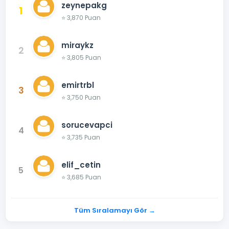
zeynepakg
1
⭐ 3,870 Puan
miraykz
2
⭐ 3,805 Puan
emirtrbl
3
⭐ 3,750 Puan
sorucevapci
4
⭐ 3,735 Puan
elif_cetin
5
⭐ 3,685 Puan
Tüm Sıralamayı Gör →