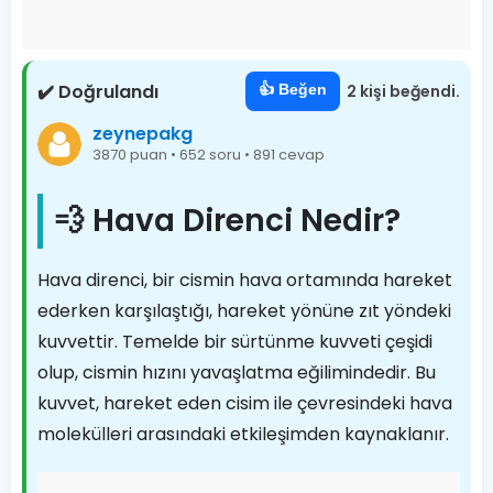
✔️ Doğrulandı
👍 Beğen
2 kişi beğendi.
zeynepakg
3870 puan • 652 soru • 891 cevap
💨 Hava Direnci Nedir?
Hava direnci, bir cismin hava ortamında hareket
ederken karşılaştığı, hareket yönüne zıt yöndeki
kuvvettir. Temelde bir sürtünme kuvveti çeşidi
olup, cismin hızını yavaşlatma eğilimindedir. Bu
kuvvet, hareket eden cisim ile çevresindeki hava
molekülleri arasındaki etkileşimden kaynaklanır.