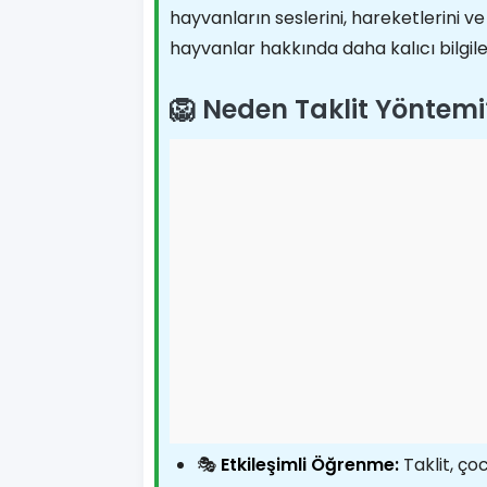
hayvanların seslerini, hareketlerini v
hayvanlar hakkında daha kalıcı bilgiler
🦁 Neden Taklit Yöntemi
🎭
Etkileşimli Öğrenme:
Taklit, ço