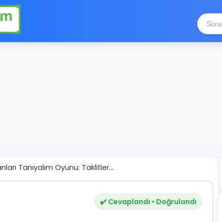
ları Tanıyalım Oyunu: Taklitler...
✔️ Cevaplandı • Doğrulandı