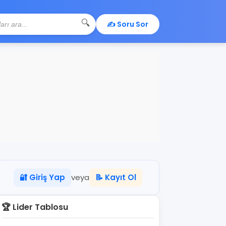
🔍
✍️ Soru Sor
🔐 Giriş Yap
veya
📝 Kayıt Ol
🏆 Lider Tablosu