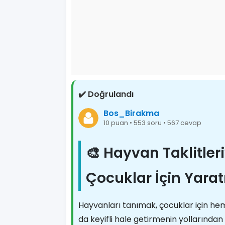
✔️ Doğrulandı
Bos_Birakma
10 puan • 553 soru • 567 cevap
🎨 Hayvan Taklitler
Çocuklar İçin Yarat
Hayvanları tanımak, çocuklar için hem 
da keyifli hale getirmenin yollarından 