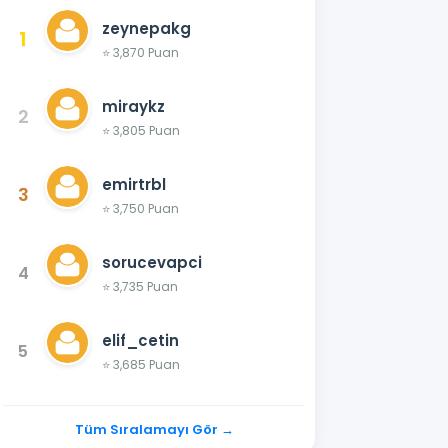
zeynepakg
1
⭐ 3,870 Puan
miraykz
2
⭐ 3,805 Puan
emirtrbl
3
⭐ 3,750 Puan
sorucevapci
4
⭐ 3,735 Puan
elif_cetin
5
⭐ 3,685 Puan
Tüm Sıralamayı Gör →