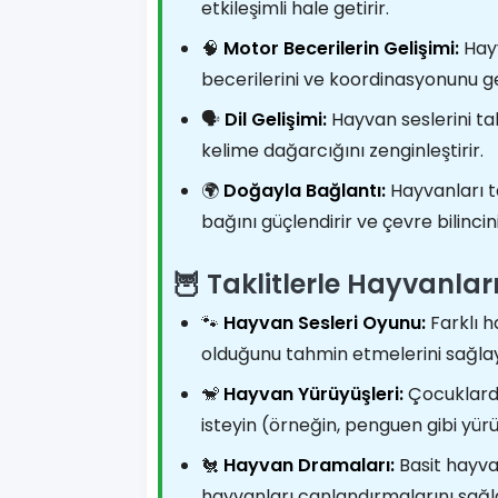
etkileşimli hale getirir.
🧠
Motor Becerilerin Gelişimi:
Hayv
becerilerini ve koordinasyonunu geli
🗣️
Dil Gelişimi:
Hayvan seslerini tak
kelime dağarcığını zenginleştirir.
🌍
Doğayla Bağlantı:
Hayvanları t
bağını güçlendirir ve çevre bilincini 
🦉 Taklitlerle Hayvanları
🐾
Hayvan Sesleri Oyunu:
Farklı h
olduğunu tahmin etmelerini sağlay
🐒
Hayvan Yürüyüşleri:
Çocuklardan
isteyin (örneğin, penguen gibi yü
🐔
Hayvan Dramaları:
Basit hayva
hayvanları canlandırmalarını sağl