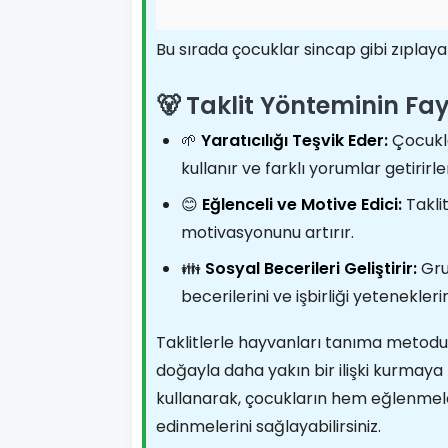
Bu sırada çocuklar sincap gibi zıplayabi
🐻 Taklit Yönteminin Fa
🌱
Yaratıcılığı Teşvik Eder:
Çocukla
kullanır ve farklı yorumlar getirirle
😊
Eğlenceli ve Motive Edici:
Takli
motivasyonunu artırır.
👪
Sosyal Becerileri Geliştirir:
Grup
becerilerini ve işbirliği yeteneklerini
Taklitlerle hayvanları tanıma metodu,
doğayla daha yakın bir ilişki kurmaya 
kullanarak, çocukların hem eğlenmeler
edinmelerini sağlayabilirsiniz.