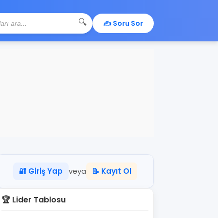
🔍
✍️ Soru Sor
🔐 Giriş Yap
veya
📝 Kayıt Ol
🏆 Lider Tablosu