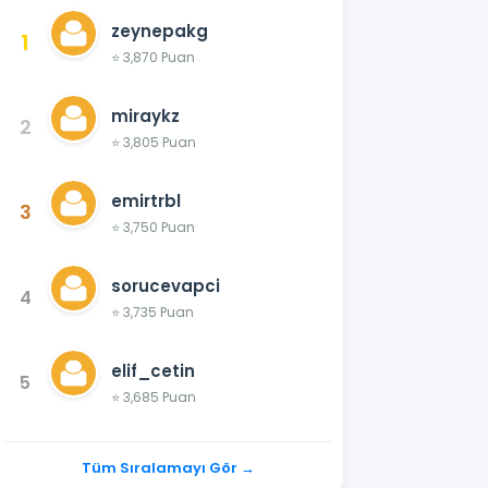
zeynepakg
1
⭐ 3,870 Puan
miraykz
2
⭐ 3,805 Puan
emirtrbl
3
⭐ 3,750 Puan
sorucevapci
4
⭐ 3,735 Puan
elif_cetin
5
⭐ 3,685 Puan
Tüm Sıralamayı Gör →