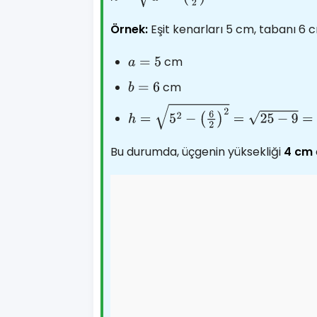
Örnek:
Eşit kenarları 5 cm, tabanı 6 c
cm
a
=
5
cm
b
=
6
h
=
5
2
−
(
6
2
)
2
=
25
−
9
=
16
=
4
Bu durumda, üçgenin yüksekliği
4 cm