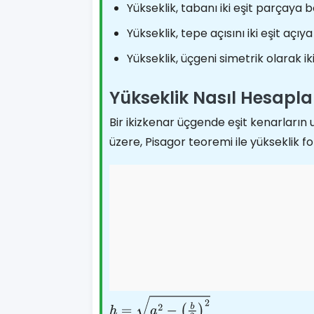
Yükseklik, tabanı iki eşit parçaya b
Yükseklik, tepe açısını iki eşit açıya
Yükseklik, üçgeni simetrik olarak ik
Yükseklik Nasıl Hesapla
Bir ikizkenar üçgende eşit kenarların
üzere, Pisagor teoremi ile yükseklik fo
h
=
a
2
−
(
b
2
)
2