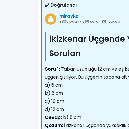
✔️ Doğrulandı
miraykz
3805 puan • 669 soru • 861 cevap
İkizkenar Üçgende 
Soruları
Soru 1:
Taban uzunluğu 12 cm ve eş ken
üçgen çiziliyor. Bu üçgenin tabana ait
a) 6 cm
b) 8 cm
c) 10 cm
d) 12 cm
Cevap:
b) 8 cm
Çözüm:
İkizkenar üçgende yükseklik 