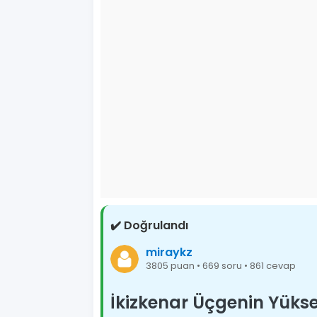
✔️ Doğrulandı
miraykz
3805 puan • 669 soru • 861 cevap
İkizkenar Üçgenin Yükse