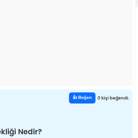
👍 Beğen
0 kişi beğendi.
kliği Nedir?