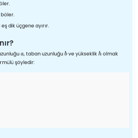
öler.
 böler.
i eş dik üçgene ayırır.
nır?
 uzunluğu
, taban uzunluğu
ve yükseklik
olmak
a
b
h
rmülü şöyledir: