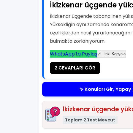
İkizkenar üçgende yüks
İkizkenar üçgende tabana inen yüks
Yüksekliğin aynı zamanda kenarort
özelliklerden nasıl yararlanacağımı k
bulmakta zorlanıyorum.
WhatsApp'ta Paylaş
🔗 Linki Kopyala
2 CEVAPLARI GÖR
✨ Konuları Gir, Yapay 
İkizkenar üçgende yükse
Toplam 2 Test Mevcut