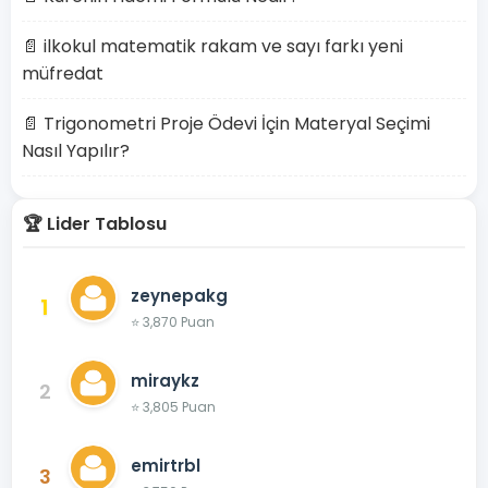
📄 ilkokul matematik rakam ve sayı farkı yeni
müfredat
📄 Trigonometri Proje Ödevi İçin Materyal Seçimi
Nasıl Yapılır?
🏆 Lider Tablosu
zeynepakg
1
⭐ 3,870 Puan
miraykz
2
⭐ 3,805 Puan
emirtrbl
3