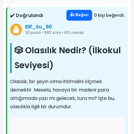
✔️ Doğrulandı
👍 Beğen
0 kişi beğendi.
Elif_Su_90
30 puan • 582 soru • 612 cevap
🎲 Olasılık Nedir? (İlkokul
Seviyesi)
Olasılık, bir şeyin olma ihtimalini ölçmek
demektir. Mesela, havaya bir madeni para
attığımızda yazı mı gelecek, tura mı? İşte bu,
olasılıkla ilgili bir durumdur.