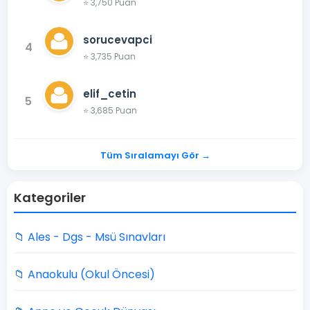
⭐ 3,750 Puan
sorucevapci
4
⭐ 3,735 Puan
elif_cetin
5
⭐ 3,685 Puan
Tüm Sıralamayı Gör →
Kategoriler
📁 Ales - Dgs - Msü Sınavları
📁 Anaokulu (Okul Öncesi)