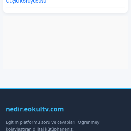
Güçlü Koruyucusu
nedir.eokultv.com
Eğitim platformu soru ve cevapları. Öğrenmeyi
kolaylaştıran dijital kütüphaneniz.