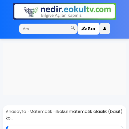
✍️ Sor
🔍
👤
Anasayfa
›
Matematik
›
ilkokul matematik olasılık (basit)
ko...