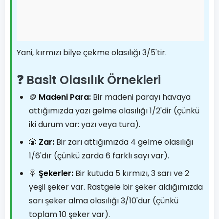
Yani, kırmızı bilye çekme olasılığı 3/5'tir.
❓ Basit Olasılık Örnekleri
🪙
Madeni Para:
Bir madeni parayı havaya
attığımızda yazı gelme olasılığı 1/2'dir (çünkü
iki durum var: yazı veya tura).
🎲
Zar:
Bir zarı attığımızda 4 gelme olasılığı
1/6'dır (çünkü zarda 6 farklı sayı var).
🍭
Şekerler:
Bir kutuda 5 kırmızı, 3 sarı ve 2
yeşil şeker var. Rastgele bir şeker aldığımızda
sarı şeker alma olasılığı 3/10'dur (çünkü
toplam 10 şeker var).