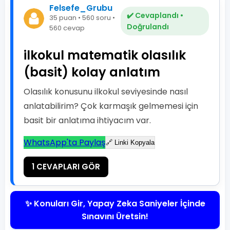
Felsefe_Grubu
✔️ Cevaplandı •
35 puan • 560 soru •
Doğrulandı
560 cevap
ilkokul matematik olasılık
(basit) kolay anlatım
Olasılık konusunu ilkokul seviyesinde nasıl
anlatabilirim? Çok karmaşık gelmemesi için
basit bir anlatıma ihtiyacım var.
WhatsApp'ta Paylaş
🔗 Linki Kopyala
1 CEVAPLARI GÖR
✨ Konuları Gir, Yapay Zeka Saniyeler İçinde
Sınavını Üretsin!