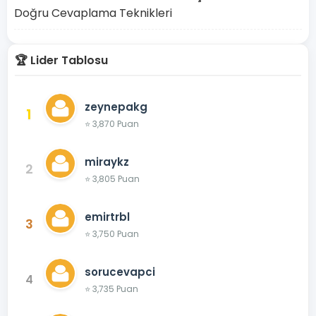
Doğru Cevaplama Teknikleri
🏆 Lider Tablosu
zeynepakg
1
⭐ 3,870 Puan
miraykz
2
⭐ 3,805 Puan
emirtrbl
3
⭐ 3,750 Puan
sorucevapci
4
⭐ 3,735 Puan