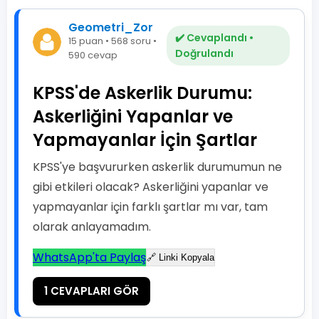
Geometri_Zor
✔️ Cevaplandı •
15 puan • 568 soru •
Doğrulandı
590 cevap
KPSS'de Askerlik Durumu:
Askerliğini Yapanlar ve
Yapmayanlar İçin Şartlar
KPSS'ye başvururken askerlik durumumun ne
gibi etkileri olacak? Askerliğini yapanlar ve
yapmayanlar için farklı şartlar mı var, tam
olarak anlayamadım.
WhatsApp'ta Paylaş
🔗 Linki Kopyala
1 CEVAPLARI GÖR