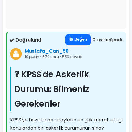
✔️ Doğrulandı
👍 Beğen
0 kişi beğendi.
Mustafa_Can_58
10 puan • 574 soru • 559 cevap
❓ KPSS'de Askerlik
Durumu: Bilmeniz
Gerekenler
KPSS'ye hazırlanan adayların en çok merak ettiği
konulardan biri askerlik durumunun sınav