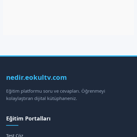
nedir.eokultv.com
Eğitim platformu soru ve cevapları. Öğrenmeyi
kolaylaştıran dijital kütüphaneniz.
Eğitim Portalları
Test Çöz