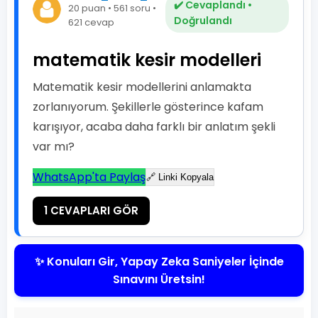
✔️ Cevaplandı •
20 puan • 561 soru •
Doğrulandı
621 cevap
matematik kesir modelleri
Matematik kesir modellerini anlamakta
zorlanıyorum. Şekillerle gösterince kafam
karışıyor, acaba daha farklı bir anlatım şekli
var mı?
WhatsApp'ta Paylaş
🔗 Linki Kopyala
1 CEVAPLARI GÖR
✨ Konuları Gir, Yapay Zeka Saniyeler İçinde
Sınavını Üretsin!