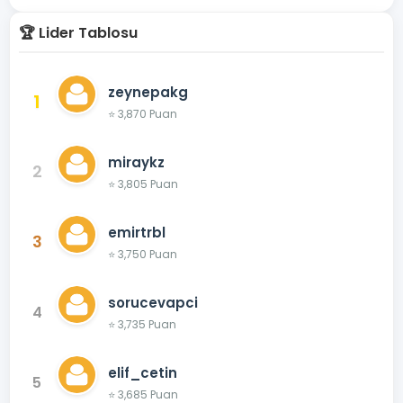
🏆 Lider Tablosu
zeynepakg
1
⭐ 3,870 Puan
miraykz
2
⭐ 3,805 Puan
emirtrbl
3
⭐ 3,750 Puan
sorucevapci
4
⭐ 3,735 Puan
elif_cetin
5
⭐ 3,685 Puan