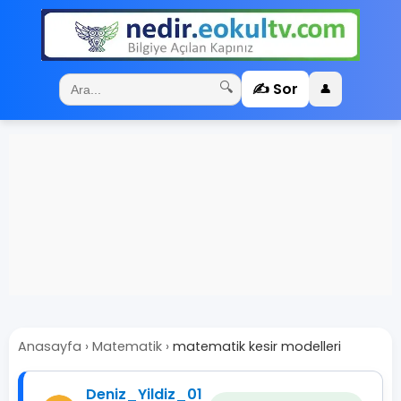
✍️ Sor
🔍
👤
Anasayfa
›
Matematik
›
matematik kesir modelleri
Deniz_Yildiz_01