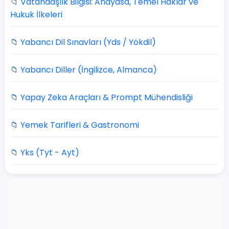
📁 Vatandaşlık Bilgisi: Anayasa, Temel Haklar ve
Hukuk İlkeleri
📁 Yabancı Dil Sınavları (Yds / Yökdil)
📁 Yabancı Diller (İngilizce, Almanca)
📁 Yapay Zeka Araçları & Prompt Mühendisliği
📁 Yemek Tarifleri & Gastronomi
📁 Yks (Tyt - Ayt)