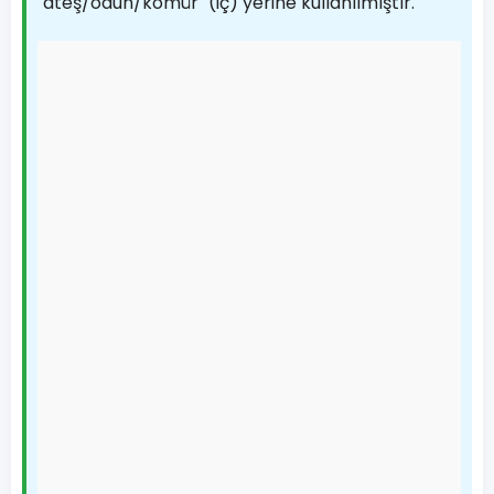
"ateş/odun/kömür" (iç) yerine kullanılmıştır.