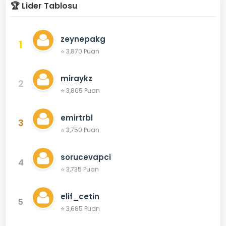
🏆 Lider Tablosu
zeynepakg
1
⭐ 3,870 Puan
miraykz
2
⭐ 3,805 Puan
emirtrbl
3
⭐ 3,750 Puan
sorucevapci
4
⭐ 3,735 Puan
elif_cetin
5
⭐ 3,685 Puan