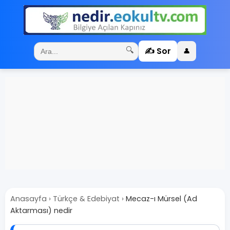
✍️ Sor
🔍
👤
Anasayfa
›
Türkçe & Edebiyat
›
Mecaz-ı Mürsel (Ad
Aktarması) nedir