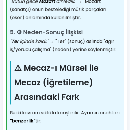
"Bütün gece
Mozart
dinledik."
→ "Mozart"
(sanatçı) onun bestelediği müzik parçaları
(eser) anlamında kullanılmıştır.
5. ⚙️ Neden-Sonuç İlişkisi
"
Ter
içinde kaldı."
→ "Ter" (sonuç) aslında "ağır
iş/yorucu çalışma" (neden) yerine söylenmiştir.
⚠️ Mecaz-ı Mürsel ile
Mecaz (İğretileme)
Arasındaki Fark
Bu iki kavram sıklıkla karıştırılır. Ayrımın anahtarı
"benzerlik"
tir: