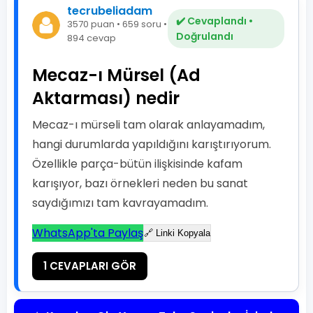
tecrubeliadam
✔️ Cevaplandı •
3570 puan • 659 soru •
Doğrulandı
894 cevap
Mecaz-ı Mürsel (Ad
Aktarması) nedir
Mecaz-ı mürseli tam olarak anlayamadım,
hangi durumlarda yapıldığını karıştırıyorum.
Özellikle parça-bütün ilişkisinde kafam
karışıyor, bazı örnekleri neden bu sanat
saydığımızı tam kavrayamadım.
WhatsApp'ta Paylaş
🔗 Linki Kopyala
1 CEVAPLARI GÖR