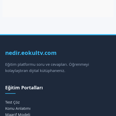
nedir.eokultv.com
Eğitim platformu soru ve cevapları. Öğrenmeyi
kolaylaştıran dijital kütüphaneniz.
Eğitim Portalları
Test Çöz
Konu Anlatımı
Maarif Modeli