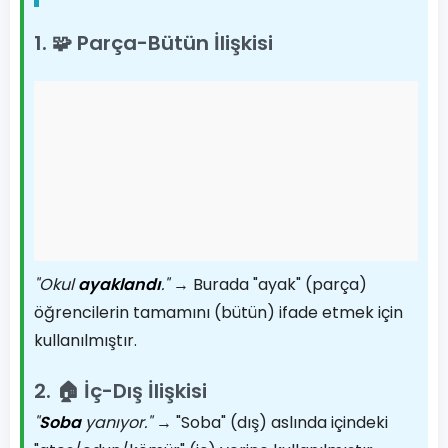
1. 🧩 Parça-Bütün İlişkisi
"Okul
ayaklandı
."
→ Burada "ayak" (parça)
öğrencilerin tamamını (bütün) ifade etmek için
kullanılmıştır.
2. 🏠 İç-Dış İlişkisi
"
Soba
yanıyor."
→ "Soba" (dış) aslında içindeki