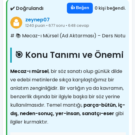
✔️ Doğrulandı
👍 Beğen
0 kişi beğendi.
zeynep07
1240 puan • 677 soru • 648 cevap
# 📚 Mecaz-ı Mürsel (Ad Aktarması) – Ders Notu
🎯 Konu Tanımı ve Önemi
Mecaz-ı mürsel
, bir söz sanatı olup günlük dilde
ve edebi metinlerde sıkça karşılaştığımız bir
anlatım zenginliğidir. Bir varlığın ya da kavramın,
benzerlik dışında bir ilgiyle başka bir söz yerine
kullanılmasıdır. Temel mantığı,
parça-bütün, iç-
dış, neden-sonuç, yer-insan, sanatçı-eser
gibi
ilgiler kurmaktır.