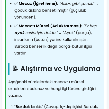
✅
Mecaz (İğretileme):
"Aslan gibi çocuk."
→
Çocuk, aslana
benzetilmiştir
(güçlülük
yönünden).
✅
Mecaz-ı Mürsel (Ad Aktarması):
"Ev hep
ayak
sesleriyle doldu."
→ "Ayak" (parça),
insanların (bütün) yerine kullanılmıştır.
Burada benzerlik değil,
parça-bütün ilgisi
vardır.
📝 Alıştırma ve Uygulama
Aşağıdaki cümlelerdeki mecaz-ı mürsel
örneklerini bulunuz ve hangi ilgi türüne girdiğini
yazınız:
"
Bardak
kırıldı." (Cevap: İç-dış ilişkisi. Bardak,