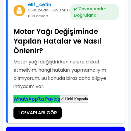
elif_cetin
✔️ Cevaplandı •
3685 puan • 629 soru •
Doğrulandı
888 cevap
Motor Yağı Değişiminde
Yapılan Hatalar ve Nasıl
Önlenir?
Motor yağı değiştirirken nelere dikkat
etmeliyim, hangi hataları yapmamalıyım
bilmiyorum. Bu konuda biraz daha bilgiye
ihtiyacım var.
WhatsApp'ta Paylaş
🔗 Linki Kopyala
1 CEVAPLARI GÖR