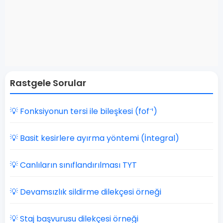
Rastgele Sorular
💡 Fonksiyonun tersi ile bileşkesi (fof⁻¹)
💡 Basit kesirlere ayırma yöntemi (İntegral)
💡 Canlıların sınıflandırılması TYT
💡 Devamsızlık sildirme dilekçesi örneği
💡 Staj başvurusu dilekçesi örneği