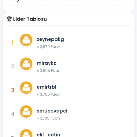
🏆 Lider Tablosu
zeynepakg
1
⭐ 3,870 Puan
miraykz
2
⭐ 3,805 Puan
emirtrbl
3
⭐ 3,750 Puan
sorucevapci
4
⭐ 3,735 Puan
elif_cetin