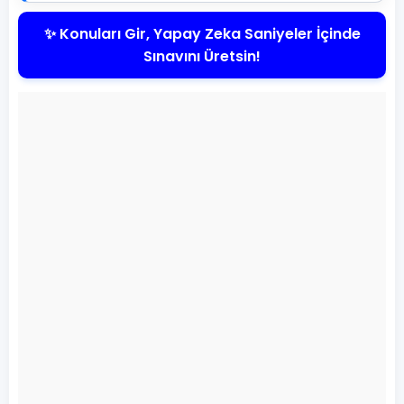
✨ Konuları Gir, Yapay Zeka Saniyeler İçinde
Sınavını Üretsin!