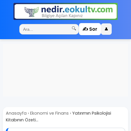
✍️ Sor
🔍
👤
Anasayfa
›
Ekonomi ve Finans
›
Yatırımın Psikolojisi
Kitabının Özeti...