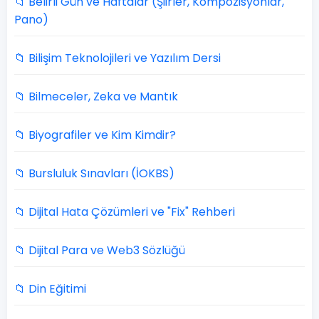
📁 Belirli Gün ve Haftalar (Şiirler, Kompozisyonlar,
Pano)
📁 Bilişim Teknolojileri ve Yazılım Dersi
📁 Bilmeceler, Zeka ve Mantık
📁 Biyografiler ve Kim Kimdir?
📁 Bursluluk Sınavları (İOKBS)
📁 Dijital Hata Çözümleri ve "Fix" Rehberi
📁 Dijital Para ve Web3 Sözlüğü
📁 Din Eğitimi