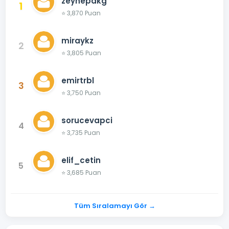
zeynepakg
1
⭐ 3,870 Puan
miraykz
2
⭐ 3,805 Puan
emirtrbl
3
⭐ 3,750 Puan
sorucevapci
4
⭐ 3,735 Puan
elif_cetin
5
⭐ 3,685 Puan
Tüm Sıralamayı Gör →