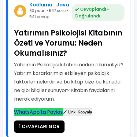
Kodlama_Java
✔️ Cevaplandı •
30 puan • 567 soru •
Doğrulandı
541 cevap
Yatırımın Psikolojisi Kitabının
Özeti ve Yorumu: Neden
Okumalısınız?
Yatırımın Psikolojisi kitabını neden okumalıyız?
Yatırım kararlarımızı etkileyen psikolojik
faktörler nelerdir ve bu kitap bize bu konuda
ne gibi bilgiler sunuyor? Kitabın faydalarını
merak ediyorum.
WhatsApp'ta Paylaş
🔗 Linki Kopyala
1 CEVAPLARI GÖR