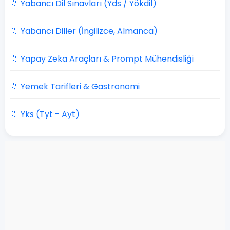
📁 Yabancı Dil Sınavları (Yds / Yökdil)
📁 Yabancı Diller (İngilizce, Almanca)
📁 Yapay Zeka Araçları & Prompt Mühendisliği
📁 Yemek Tarifleri & Gastronomi
📁 Yks (Tyt - Ayt)