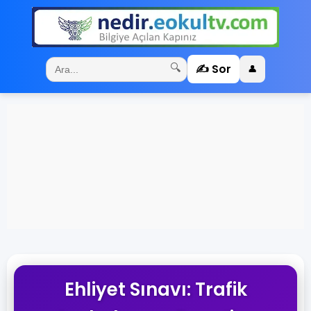
✍️ Sor
🔍
👤
Ehliyet Sınavı: Trafik