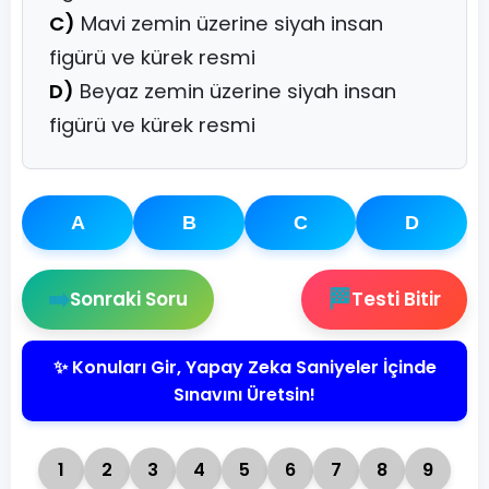
C)
Mavi zemin üzerine siyah insan
figürü ve kürek resmi
D)
Beyaz zemin üzerine siyah insan
figürü ve kürek resmi
A
B
C
D
➡️
🏁
Sonraki Soru
Testi Bitir
✨ Konuları Gir, Yapay Zeka Saniyeler İçinde
Sınavını Üretsin!
1
2
3
4
5
6
7
8
9