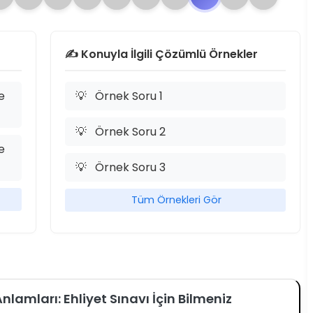
✍️ Konuyla İlgili Çözümlü Örnekler
e
💡
Örnek Soru 1
💡
Örnek Soru 2
e
💡
Örnek Soru 3
Tüm Örnekleri Gör
nlamları: Ehliyet Sınavı İçin Bilmeniz