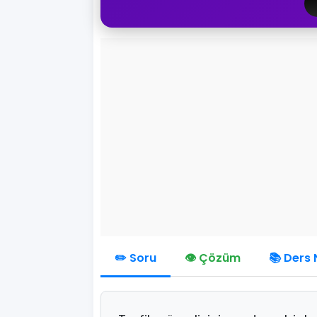
✏️ Soru
👁️ Çözüm
📚 Ders 