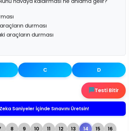
kolunu havaya kaldırması ne anlama gelir?
urması
araçların durması
ki araçların durması
C
D
🏁
Testi Bitir
Zeka Saniyeler İçinde Sınavını Üretsin!
7
8
9
10
11
12
13
14
15
16