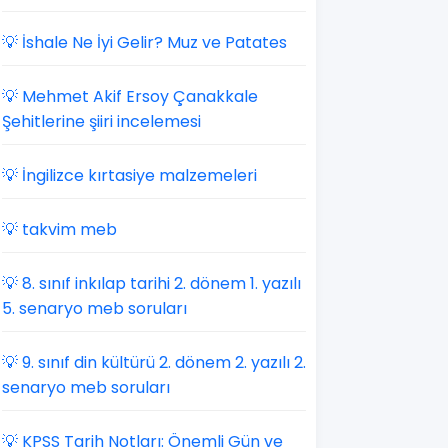
💡 İshale Ne İyi Gelir? Muz ve Patates
💡 Mehmet Akif Ersoy Çanakkale
Şehitlerine şiiri incelemesi
💡 İngilizce kırtasiye malzemeleri
💡 takvim meb
💡 8. sınıf inkılap tarihi 2. dönem 1. yazılı
5. senaryo meb soruları
💡 9. sınıf din kültürü 2. dönem 2. yazılı 2.
senaryo meb soruları
💡 KPSS Tarih Notları: Önemli Gün ve