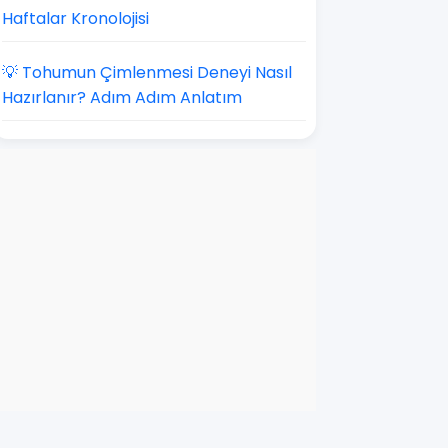
Haftalar Kronolojisi
💡 Tohumun Çimlenmesi Deneyi Nasıl
Hazırlanır? Adım Adım Anlatım