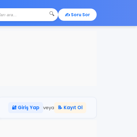
🔍
✍️ Soru Sor
🔐 Giriş Yap
veya
📝 Kayıt Ol