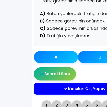
Trafik görevlisinin sadece bir 
A)
Bütün yönlerdeki trafiğin d
B)
Sadece görevlinin önündeki 
C)
Sadece görevlinin arkasında
D)
Trafiğin yavaşlaması
A
B
➡️
Sonraki Soru
✨ Konuları Gir, Yapay 
1
2
3
4
5
6