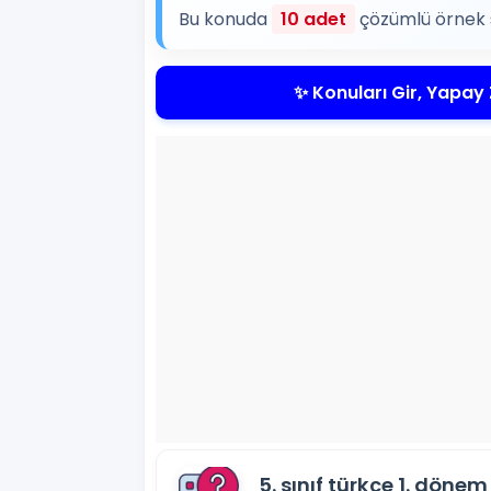
Bu konuda
10 adet
çözümlü örnek s
✨ Konuları Gir, Yapay 
5. sınıf türkçe 1. dönem 