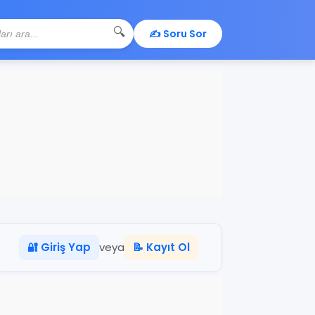
🔍
✍️ Soru Sor
🔐 Giriş Yap
veya
📝 Kayıt Ol