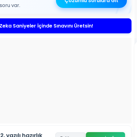
Çözümlü Sorulara Git
oru var.
Zeka Saniyeler İçinde Sınavını Üretsin!
2. yazılı hazırlık