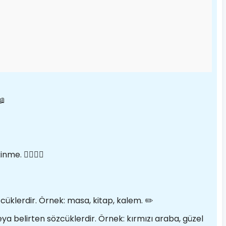
📖
. 🙋‍♀️🙋‍♂️
özcüklerdir. Örnek: masa, kitap, kalem. ✏️
veya belirten sözcüklerdir. Örnek: kırmızı araba, güzel