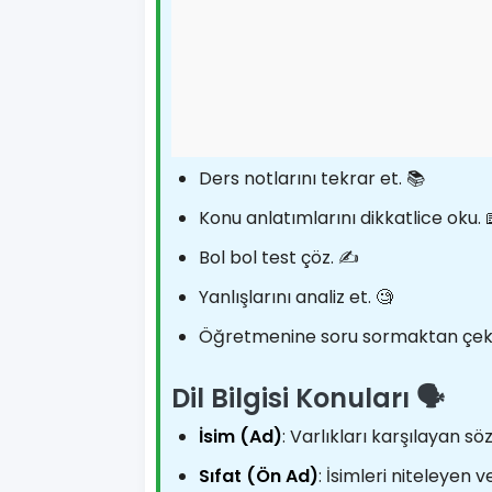
Ders notlarını tekrar et. 📚
Konu anlatımlarını dikkatlice oku. 
Bol bol test çöz. ✍️
Yanlışlarını analiz et. 🧐
Öğretmenine soru sormaktan çekinme
Dil Bilgisi Konuları 🗣️
İsim (Ad)
: Varlıkları karşılayan s
Sıfat (Ön Ad)
: İsimleri niteleyen 