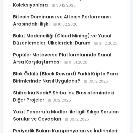
Koleksiyonlara
📅 30.12.2025
Bitcoin Dominansı ve Altcoin Performansı
Arasındaki İlişki
📅 10.02.2026
Bulut Madenciliği (Cloud Mining) ve Yasal
Düzenlemeler: Ülkelerdeki Durum
📅 31.12.2025
Popüler Metaverse Platformlarında Sanal
Arsa Karşılaştırması
📅 01.01.2026
Blok Ödülü (Block Reward) Farklı Kripto Para
Birimlerinde Nasıl Uygulanır?
📅 30.12.2025
Shiba Inu Nedir? Shiba Inu Ekosistemindeki
Diğer Projeler
📅 31.12.2025
Yakıt Tasarrufu Modları ile İlgili Sıkça Sorulan
Sorular ve Cevapları
📅 30.12.2025
Periyodik Bakım Kampanyaları ve İndirimleri: