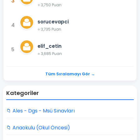
3
⭐ 3,750 Puan
sorucevapci
4
⭐ 3,735 Puan
elif_cetin
5
⭐ 3,685 Puan
Tüm Sıralamayı Gör →
Kategoriler
📁 Ales - Dgs - Msü Sınavları
📁 Anaokulu (Okul Öncesi)