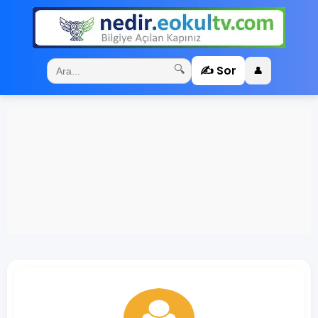
✍️ Sor
🔍
👤