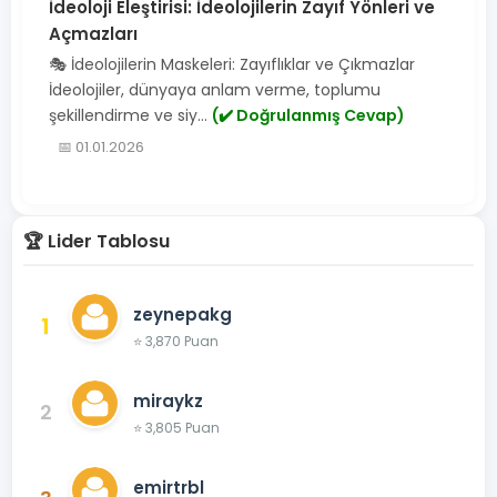
İdeoloji Eleştirisi: İdeolojilerin Zayıf Yönleri ve
Açmazları
🎭 İdeolojilerin Maskeleri: Zayıflıklar ve Çıkmazlar
İdeolojiler, dünyaya anlam verme, toplumu
şekillendirme ve siy...
(✔️ Doğrulanmış Cevap)
📅 01.01.2026
🏆 Lider Tablosu
zeynepakg
1
⭐ 3,870 Puan
miraykz
2
⭐ 3,805 Puan
emirtrbl