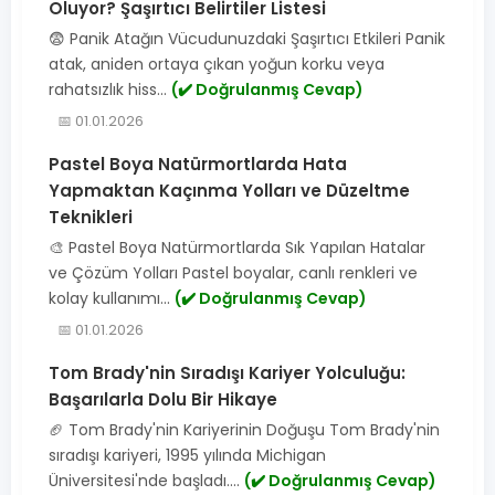
Oluyor? Şaşırtıcı Belirtiler Listesi
😨 Panik Atağın Vücudunuzdaki Şaşırtıcı Etkileri Panik
atak, aniden ortaya çıkan yoğun korku veya
rahatsızlık hiss...
(✔️ Doğrulanmış Cevap)
📅 01.01.2026
Pastel Boya Natürmortlarda Hata
Yapmaktan Kaçınma Yolları ve Düzeltme
Teknikleri
🎨 Pastel Boya Natürmortlarda Sık Yapılan Hatalar
ve Çözüm Yolları Pastel boyalar, canlı renkleri ve
kolay kullanımı...
(✔️ Doğrulanmış Cevap)
📅 01.01.2026
Tom Brady'nin Sıradışı Kariyer Yolculuğu:
Başarılarla Dolu Bir Hikaye
🏈 Tom Brady'nin Kariyerinin Doğuşu Tom Brady'nin
sıradışı kariyeri, 1995 yılında Michigan
Üniversitesi'nde başladı....
(✔️ Doğrulanmış Cevap)