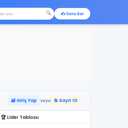
🔍
✍️ Soru Sor
🔐 Giriş Yap
veya
📝 Kayıt Ol
🏆 Lider Tablosu