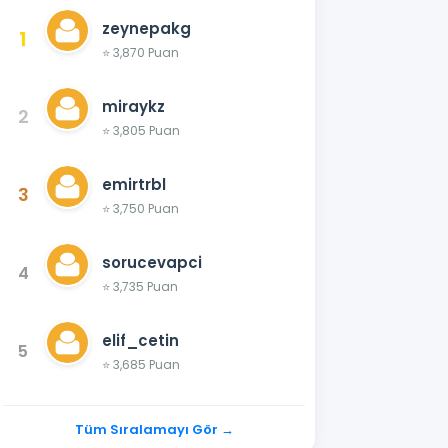
zeynepakg
1
⭐ 3,870 Puan
miraykz
2
⭐ 3,805 Puan
emirtrbl
3
⭐ 3,750 Puan
sorucevapci
4
⭐ 3,735 Puan
elif_cetin
5
⭐ 3,685 Puan
Tüm Sıralamayı Gör →