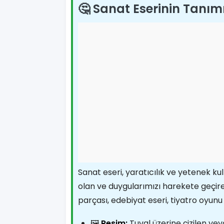
🤔 Sanat Eserinin Tanım
Sanat eseri, yaratıcılık ve yetenek ku
olan ve duygularımızı harekete geçireb
parçası, edebiyat eseri, tiyatro oyunu v
🖼️
Resim:
Tuval üzerine çizilen veya