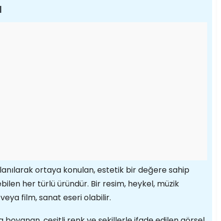
ı
llanılarak ortaya konulan, estetik bir değere sahip
ilen her türlü üründür. Bir resim, heykel, müzik
eya film, sanat eseri olabilir.
 boyanan, çeşitli renk ve şekillerle ifade edilen görsel