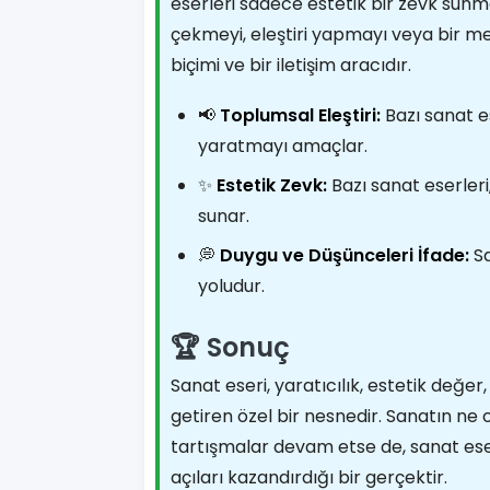
eserleri sadece estetik bir zevk sunm
çekmeyi, eleştiri yapmayı veya bir me
biçimi ve bir iletişim aracıdır.
📢
Toplumsal Eleştiri:
Bazı sanat es
yaratmayı amaçlar.
✨
Estetik Zevk:
Bazı sanat eserleri,
sunar.
💭
Duygu ve Düşünceleri İfade:
Sa
yoludur.
🏆 Sonuç
Sanat eseri, yaratıcılık, estetik değer, 
getiren özel bir nesnedir. Sanatın ne
tartışmalar devam etse de, sanat eserl
açıları kazandırdığı bir gerçektir.