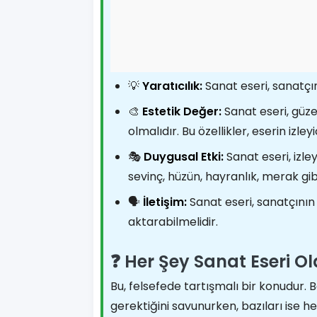
💡
Yaratıcılık:
Sanat eseri, sanatçın
🎨
Estetik Değer:
Sanat eseri, güzel
olmalıdır. Bu özellikler, eserin izl
🎭
Duygusal Etki:
Sanat eseri, izle
sevinç, hüzün, hayranlık, merak gibi ç
🗣️
İletişim:
Sanat eseri, sanatçının 
aktarabilmelidir.
❓ Her Şey Sanat Eseri Ol
Bu, felsefede tartışmalı bir konudur. Ba
gerektiğini savunurken, bazıları ise he