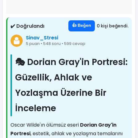
✔️ Doğrulandı
👍 Beğen
0 kişi beğendi.
Sinav_Stresi
5 puan • 548 soru • 599 cevap
🎭 Dorian Gray'in Portresi:
Güzellik, Ahlak ve
Yozlaşma Üzerine Bir
İnceleme
Oscar Wilde'ın ölümsüz eseri
Dorian Gray'in
Portresi
, estetik, ahlak ve yozlaşma temalarını