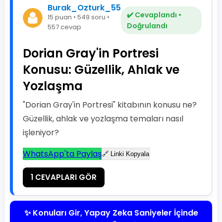
Burak_Ozturk_55
✔️ Cevaplandı •
15 puan • 549 soru •
Doğrulandı
557 cevap
Dorian Gray'in Portresi
Konusu: Güzellik, Ahlak ve
Yozlaşma
"Dorian Gray'in Portresi" kitabının konusu ne?
Güzellik, ahlak ve yozlaşma temaları nasıl
işleniyor?
WhatsApp'ta Paylaş
🔗 Linki Kopyala
1 CEVAPLARI GÖR
✨ Konuları Gir, Yapay Zeka Saniyeler İçinde