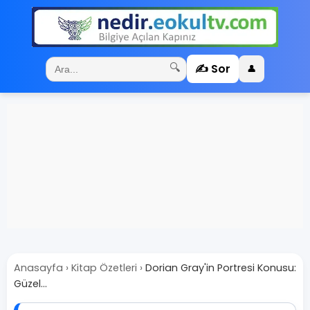
✍️ Sor
🔍
👤
Anasayfa
›
Kitap Özetleri
›
Dorian Gray'in Portresi Konusu:
Güzel...