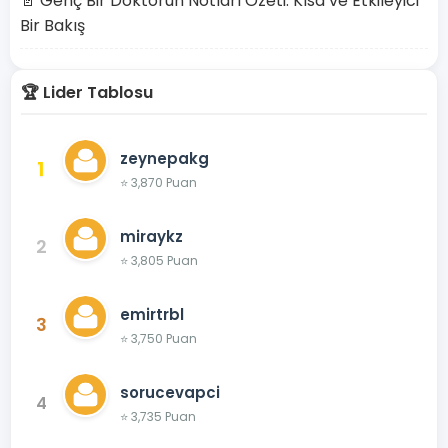
📄 Genç Bir Doktorun Notları Özeti: Kısa ve Etkileyici
Bir Bakış
🏆 Lider Tablosu
zeynepakg
1
⭐ 3,870 Puan
miraykz
2
⭐ 3,805 Puan
emirtrbl
3
⭐ 3,750 Puan
sorucevapci
4
⭐ 3,735 Puan