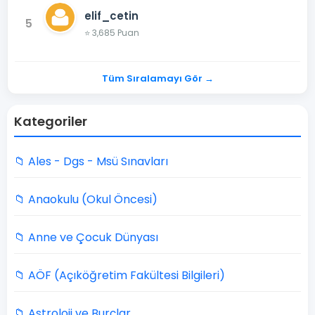
elif_cetin
5
⭐ 3,685 Puan
Tüm Sıralamayı Gör →
Kategoriler
📁 Ales - Dgs - Msü Sınavları
📁 Anaokulu (Okul Öncesi)
📁 Anne ve Çocuk Dünyası
📁 AÖF (Açıköğretim Fakültesi Bilgileri)
📁 Astroloji ve Burçlar