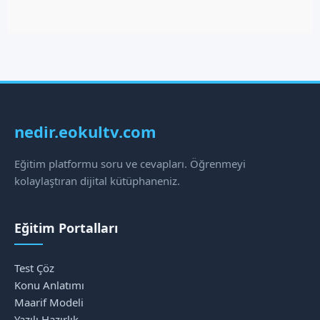
nedir.eokultv.com
Eğitim platformu soru ve cevapları. Öğrenmeyi
kolaylaştıran dijital kütüphaneniz.
Eğitim Portalları
Test Çöz
Konu Anlatımı
Maarif Modeli
Yazılı Hazırlık