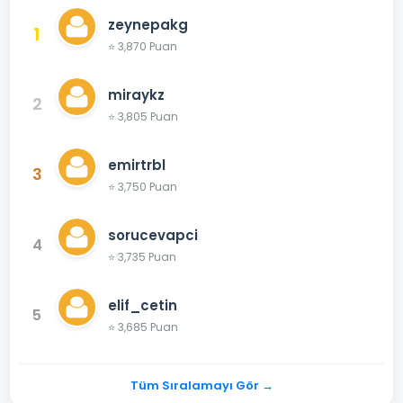
zeynepakg
1
⭐ 3,870 Puan
miraykz
2
⭐ 3,805 Puan
emirtrbl
3
⭐ 3,750 Puan
sorucevapci
4
⭐ 3,735 Puan
elif_cetin
5
⭐ 3,685 Puan
Tüm Sıralamayı Gör →