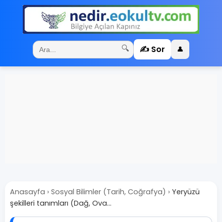
✍️ Sor
🔍
👤
Anasayfa
›
Sosyal Bilimler (Tarih, Coğrafya)
›
Yeryüzü
şekilleri tanımları (Dağ, Ova...