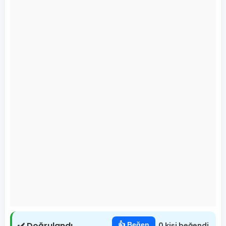
✔️ Doğrulandı
👍 Beğen
0 kişi beğendi.