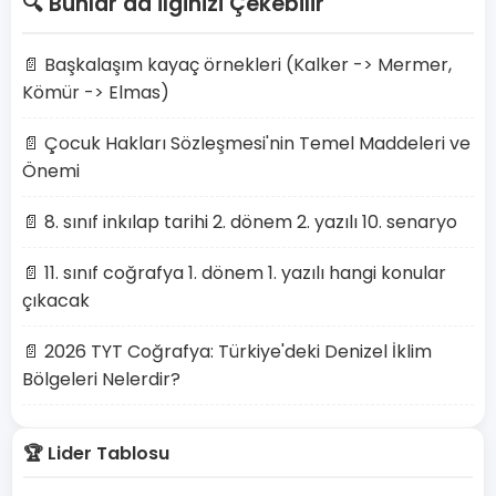
🔍 Bunlar da İlginizi Çekebilir
📄 Başkalaşım kayaç örnekleri (Kalker -> Mermer,
Kömür -> Elmas)
📄 Çocuk Hakları Sözleşmesi'nin Temel Maddeleri ve
Önemi
📄 8. sınıf inkılap tarihi 2. dönem 2. yazılı 10. senaryo
📄 11. sınıf coğrafya 1. dönem 1. yazılı hangi konular
çıkacak
📄 2026 TYT Coğrafya: Türkiye'deki Denizel İklim
Bölgeleri Nelerdir?
🏆 Lider Tablosu