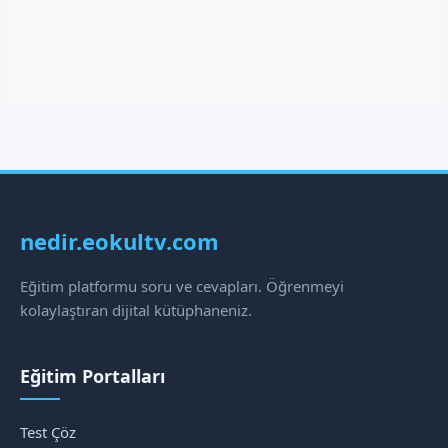
nedir.eokultv.com
Eğitim platformu soru ve cevapları. Öğrenmeyi
kolaylaştıran dijital kütüphaneniz.
Eğitim Portalları
Test Çöz