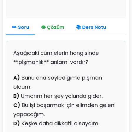
✏️ Soru
👁️ Çözüm
📚 Ders Notu
Aşağıdaki cümlelerin hangisinde
**pişmanlık** anlamı vardır?
A)
Bunu ona söylediğime pişman
oldum.
B)
Umarım her şey yolunda gider.
C)
Bu işi başarmak için elimden geleni
yapacağım.
D)
Keşke daha dikkatli olsaydım.