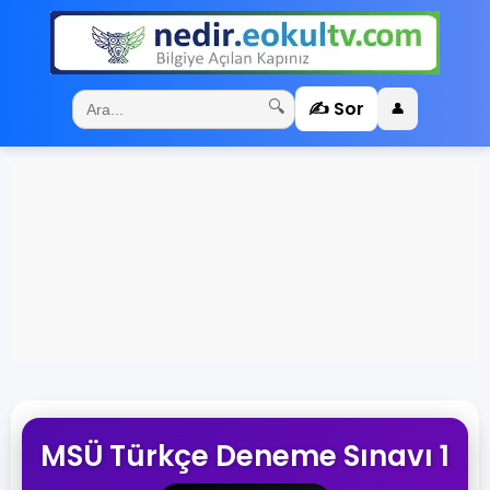
✍️ Sor
🔍
👤
MSÜ Türkçe Deneme Sınavı 1