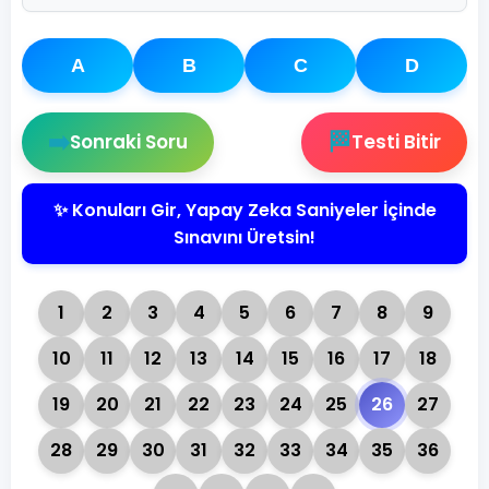
A
B
C
D
➡️
🏁
Sonraki Soru
Testi Bitir
✨ Konuları Gir, Yapay Zeka Saniyeler İçinde
Sınavını Üretsin!
1
2
3
4
5
6
7
8
9
10
11
12
13
14
15
16
17
18
19
20
21
22
23
24
25
26
27
28
29
30
31
32
33
34
35
36