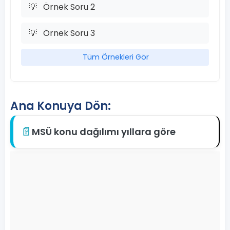
💡
Örnek Soru 2
💡
Örnek Soru 3
Tüm Örnekleri Gör
Ana Konuya Dön:
📄
MSÜ konu dağılımı yıllara göre