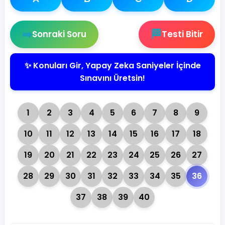
➡️
🏁
Sonraki Soru
Testi Bitir
✨ Konuları Gir, Yapay Zeka Saniyeler İçinde
Sınavını Üretsin!
1
2
3
4
5
6
7
8
9
10
11
12
13
14
15
16
17
18
19
20
21
22
23
24
25
26
27
28
29
30
31
32
33
34
35
36
37
38
39
40