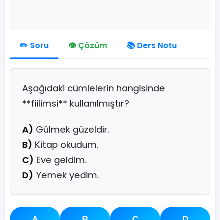
✏️ Soru
👁️ Çözüm
📚 Ders Notu
Aşağıdaki cümlelerin hangisinde
**fiilimsi** kullanılmıştır?
A)
Gülmek güzeldir.
B)
Kitap okudum.
C)
Eve geldim.
D)
Yemek yedim.
A
B
C
D