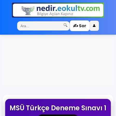
✍️ Sor
🔍
👤
MSÜ Türkçe Deneme Sınavı 1