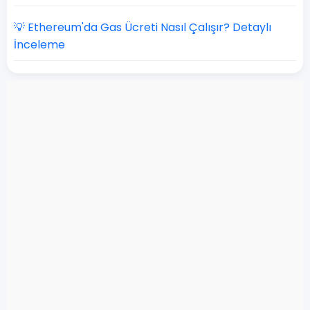
💡 Ethereum'da Gas Ücreti Nasıl Çalışır? Detaylı
İnceleme