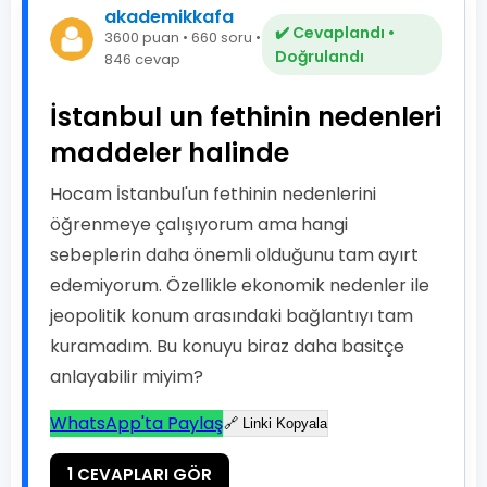
akademikkafa
✔️ Cevaplandı •
3600 puan • 660 soru •
Doğrulandı
846 cevap
İstanbul un fethinin nedenleri
maddeler halinde
Hocam İstanbul'un fethinin nedenlerini
öğrenmeye çalışıyorum ama hangi
sebeplerin daha önemli olduğunu tam ayırt
edemiyorum. Özellikle ekonomik nedenler ile
jeopolitik konum arasındaki bağlantıyı tam
kuramadım. Bu konuyu biraz daha basitçe
anlayabilir miyim?
WhatsApp'ta Paylaş
🔗 Linki Kopyala
1 CEVAPLARI GÖR