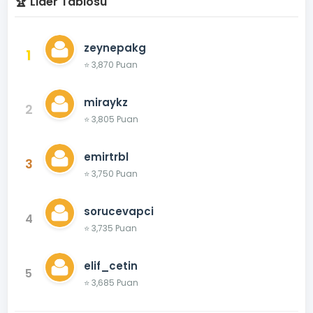
🏆 Lider Tablosu
zeynepakg
1
⭐ 3,870 Puan
miraykz
2
⭐ 3,805 Puan
emirtrbl
3
⭐ 3,750 Puan
sorucevapci
4
⭐ 3,735 Puan
elif_cetin
5
⭐ 3,685 Puan