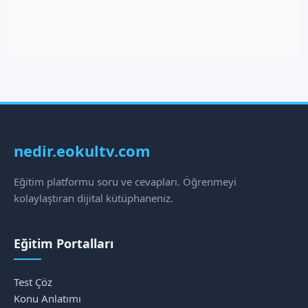
nedir.eokultv.com
Eğitim platformu soru ve cevapları. Öğrenmeyi
kolaylaştıran dijital kütüphaneniz.
Eğitim Portalları
Test Çöz
Konu Anlatımı