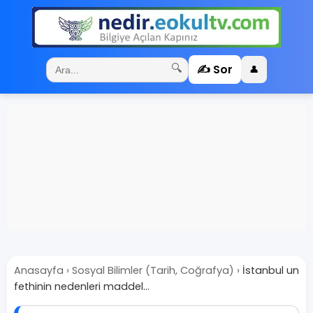
✍️ Sor
🔍
👤
Anasayfa
›
Sosyal Bilimler (Tarih, Coğrafya)
›
İstanbul un
fethinin nedenleri maddel...