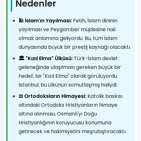
Nedenler
🕌 İslam'ın Yayılması:
Fetih, İslam dininin
yayılması ve Peygamber müjdesine nail
olmak anlamına geliyordu. Bu, tüm İslam
dünyasında büyük bir prestij kaynağı olacaktı.
🏛️ "Kızıl Elma" Ülküsü:
Türk-İslam devlet
geleneğinde ulaşılması gereken büyük bir
hedef, bir "Kızıl Elma" olarak görülüyordu.
İstanbul, bu ülkünün somutlaşmış haliydi.
⚖️ Ortodoksların Himayesi:
Katolik baskısı
altındaki Ortodoks Hristiyanların himaye
altına alınması, Osmanlı'yı Doğu
Hristiyanlığının koruyucusu konumuna
getirecek ve hakimiyetini meşrulaştıracaktı.