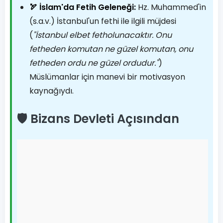
🏹 İslam'da Fetih Geleneği:
Hz. Muhammed'in
(s.a.v.) İstanbul'un fethi ile ilgili müjdesi
(
"İstanbul elbet fetholunacaktır. Onu
fetheden komutan ne güzel komutan, onu
fetheden ordu ne güzel ordudur."
)
Müslümanlar için manevi bir motivasyon
kaynağıydı.
🛡️ Bizans Devleti Açısından