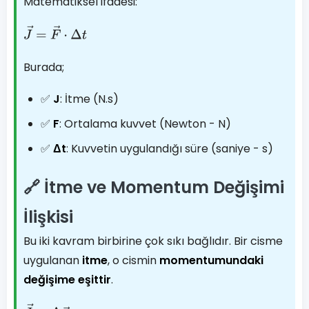
Matematiksel ifadesi:
J
→
=
F
→
⋅
Δ
t
Burada;
✅
J
: İtme (N.s)
✅
F
: Ortalama kuvvet (Newton - N)
✅
Δt
: Kuvvetin uygulandığı süre (saniye - s)
🔗 İtme ve Momentum Değişimi
İlişkisi
Bu iki kavram birbirine çok sıkı bağlıdır. Bir cisme
uygulanan
itme
, o cismin
momentumundaki
değişime eşittir
.