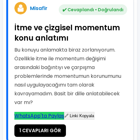
Misafir
✔️ Cevaplandı • Doğrulandı
İtme ve çizgisel momentum
konu anlatımı
Bu konuyu anlamakta biraz zorlanıyorum.
Özellikle itme ile momentum değişimi
arasındaki bağıntıyı ve çarpışma
problemlerinde momentumun korunumunu
nasıl uygulayacağımı tam olarak
kavrayamadım. Basit bir dille anlatabilecek
var mı?
WhatsApp'ta Paylaş
🔗 Linki Kopyala
1 CEVAPLARI GÖR