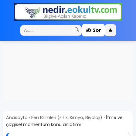
✍️ Sor
🔍
👤
Anasayfa
›
Fen Bilimleri (Fizik, Kimya, Biyoloji)
›
İtme ve
çizgisel momentum konu anlatımı