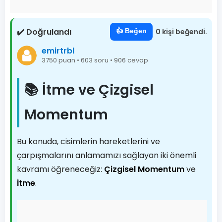
✔️ Doğrulandı
👍 Beğen
0 kişi beğendi.
emirtrbl
3750 puan • 603 soru • 906 cevap
📚 İtme ve Çizgisel
Momentum
Bu konuda, cisimlerin hareketlerini ve
çarpışmalarını anlamamızı sağlayan iki önemli
kavramı öğreneceğiz:
Çizgisel Momentum
ve
İtme
.