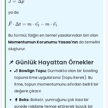
J
→
=
Δ
p
→
ya da
F
→
⋅
Δ
t
=
m
⋅
v
2
→
−
m
⋅
v
1
→
Bu formül, fiziğin en temel yasalarından biri olan
Momentumun Korunumu Yasası'nın
da temelini
oluşturur.
📌 Günlük Hayattan Örnekler
🎳
Bowlign Topu:
Durmakta olan bir bowling
topuna itme uygularsınız (topu iterek). Bu
itme, topun momentumunu sıfırdan belirli bir
değere çıkarır.
🥊
Boks:
Boksör, yumruğunu çok kısa bir
sürede rakibine temas ettirerek büyük bir