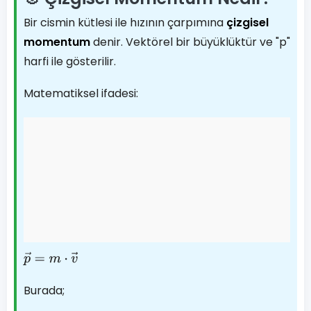
Bir cismin kütlesi ile hızının çarpımına
çizgisel
momentum
denir. Vektörel bir büyüklüktür ve "p"
harfi ile gösterilir.
Matematiksel ifadesi:
p
→
=
m
⋅
v
→
Burada;