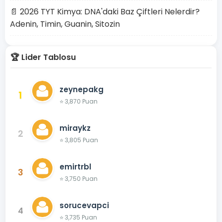
📄 2026 TYT Kimya: DNA'daki Baz Çiftleri Nelerdir?
Adenin, Timin, Guanin, Sitozin
🏆 Lider Tablosu
zeynepakg
1
⭐ 3,870 Puan
miraykz
2
⭐ 3,805 Puan
emirtrbl
3
⭐ 3,750 Puan
sorucevapci
4
⭐ 3,735 Puan