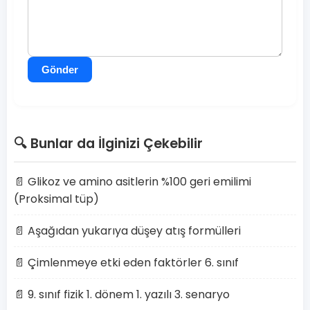
Gönder
🔍 Bunlar da İlginizi Çekebilir
📄 Glikoz ve amino asitlerin %100 geri emilimi
(Proksimal tüp)
📄 Aşağıdan yukarıya düşey atış formülleri
📄 Çimlenmeye etki eden faktörler 6. sınıf
📄 9. sınıf fizik 1. dönem 1. yazılı 3. senaryo