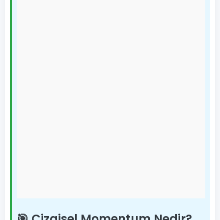
🎯 Çizgisel Momentum Nedir?