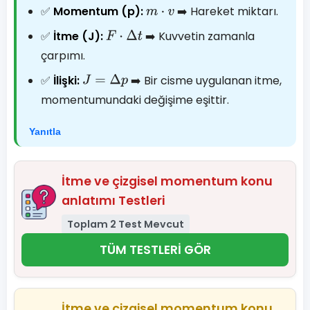
✅
Momentum (p):
➡️ Hareket miktarı.
m
⋅
v
✅
İtme (J):
➡️ Kuvvetin zamanla
F
⋅
Δ
t
çarpımı.
✅
İlişki:
➡️ Bir cisme uygulanan itme,
J
=
Δ
p
momentumundaki değişime eşittir.
Yanıtla
İtme ve çizgisel momentum konu
anlatımı Testleri
Toplam 2 Test Mevcut
TÜM TESTLERİ GÖR
İtme ve çizgisel momentum konu