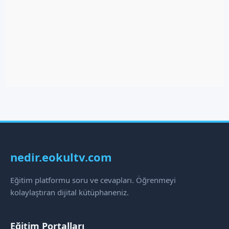
nedir.eokultv.com
Eğitim platformu soru ve cevapları. Öğrenmeyi
kolaylaştıran dijital kütüphaneniz.
Eğitim Portalları